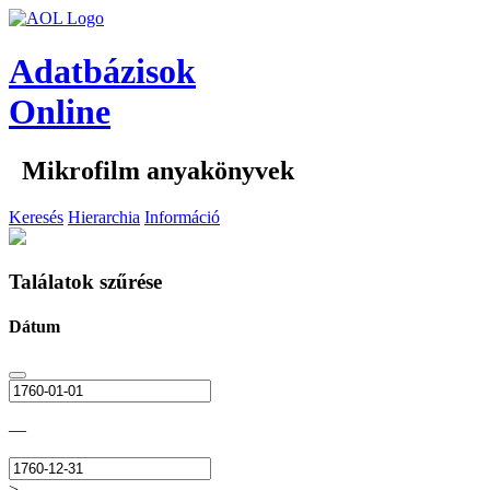
Adatbázisok
Online
Mikrofilm anyakönyvek
Keresés
Hierarchia
Információ
Találatok szűrése
Dátum
—
>