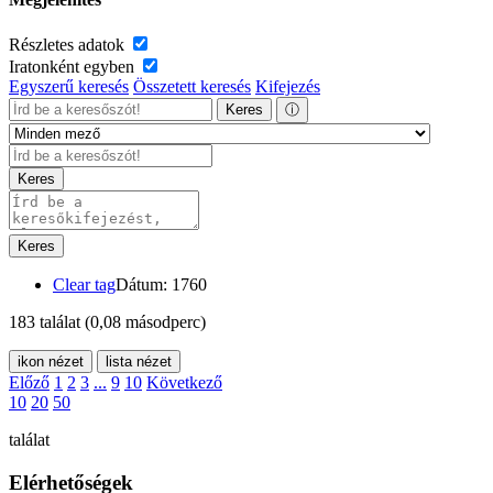
Részletes adatok
Iratonként egyben
Egyszerű keresés
Összetett keresés
Kifejezés
Keres
ⓘ
Keres
Keres
Clear tag
Dátum: 1760
183 találat
(0,08 másodperc)
ikon nézet
lista nézet
Előző
1
2
3
...
9
10
Következő
10
20
50
találat
Elérhetőségek