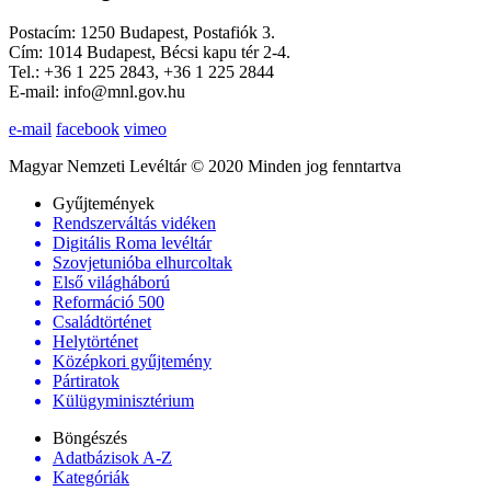
Postacím: 1250 Budapest, Postafiók 3.
Cím: 1014 Budapest, Bécsi kapu tér 2-4.
Tel.: +36 1 225 2843, +36 1 225 2844
E-mail: info@mnl.gov.hu
e-mail
facebook
vimeo
Magyar Nemzeti Levéltár © 2020 Minden jog fenntartva
Gyűjtemények
Rendszerváltás vidéken
Digitális Roma levéltár
Szovjetunióba elhurcoltak
Első világháború
Reformáció 500
Családtörténet
Helytörténet
Középkori gyűjtemény
Pártiratok
Külügyminisztérium
Böngészés
Adatbázisok A-Z
Kategóriák