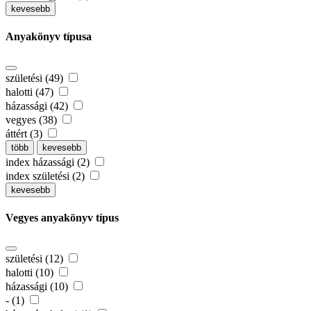
kevesebb
Anyakönyv típusa
születési (49)
halotti (47)
házassági (42)
vegyes (38)
áttért (3)
több
kevesebb
index házassági (2)
index születési (2)
kevesebb
Vegyes anyakönyv típus
születési (12)
halotti (10)
házassági (10)
- (1)