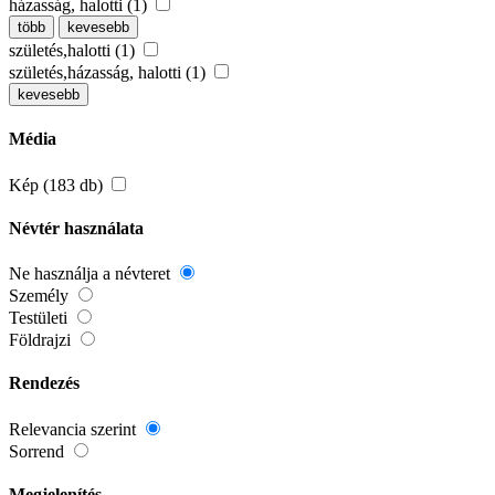
házasság, halotti (1)
több
kevesebb
születés,halotti (1)
születés,házasság, halotti (1)
kevesebb
Média
Kép (183 db)
Névtér használata
Ne használja a névteret
Személy
Testületi
Földrajzi
Rendezés
Relevancia szerint
Sorrend
Megjelenítés