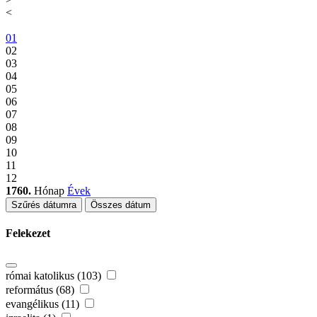
<
01
02
03
04
05
06
07
08
09
10
11
12
1760.
Hónap
Évek
Szűrés dátumra
Összes dátum
Felekezet
római katolikus (103)
református (68)
evangélikus (11)