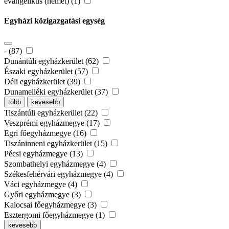
evangélikus (német) (1)
Egyházi közigazgatási egység
- (87)
Dunántúli egyházkerület (62)
Északi egyházkerület (57)
Déli egyházkerület (39)
Dunamelléki egyházkerület (37)
több
kevesebb
Tiszántúli egyházkerület (22)
Veszprémi egyházmegye (17)
Egri főegyházmegye (16)
Tiszáninneni egyházkerület (15)
Pécsi egyházmegye (13)
Szombathelyi egyházmegye (4)
Székesfehérvári egyházmegye (4)
Váci egyházmegye (4)
Győri egyházmegye (3)
Kalocsai főegyházmegye (3)
Esztergomi főegyházmegye (1)
kevesebb