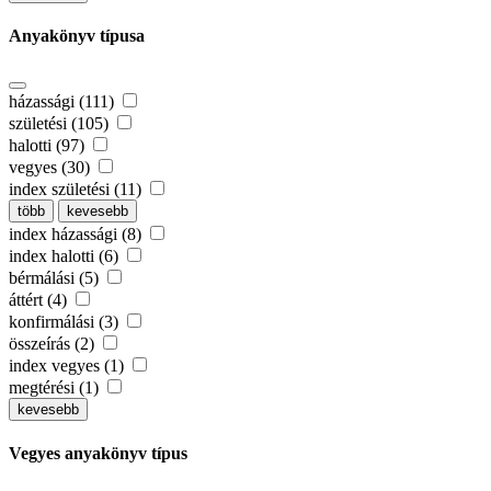
Anyakönyv típusa
házassági (111)
születési (105)
halotti (97)
vegyes (30)
index születési (11)
több
kevesebb
index házassági (8)
index halotti (6)
bérmálási (5)
áttért (4)
konfirmálási (3)
összeírás (2)
index vegyes (1)
megtérési (1)
kevesebb
Vegyes anyakönyv típus