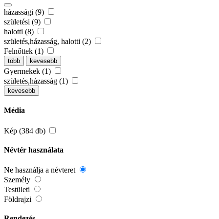
házassági (9)
születési (9)
halotti (8)
születés,házasság, halotti (2)
Felnőttek (1)
több
kevesebb
Gyermekek (1)
születés,házasság (1)
kevesebb
Média
Kép (384 db)
Névtér használata
Ne használja a névteret
Személy
Testületi
Földrajzi
Rendezés