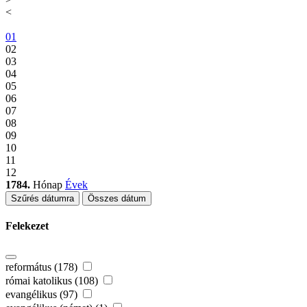
<
01
02
03
04
05
06
07
08
09
10
11
12
1784.
Hónap
Évek
Szűrés dátumra
Összes dátum
Felekezet
református (178)
római katolikus (108)
evangélikus (97)