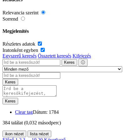
Relevancia szerint
Sorrend
Megjelenítés
Részletes adatok
Iratonként egyben
Egyszerű keresés
Összetett keresés
Kifejezés
Keres
ⓘ
Keres
Keres
Clear tag
Dátum: 1784
384 találat
(0,032 másodperc)
ikon nézet
lista nézet
Előző
1
2
3
...
19
20
Következő