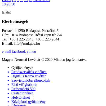
10
20
50
találat
Elérhetőségek
Postacím: 1250 Budapest, Postafiók 3.
Cím: 1014 Budapest, Bécsi kapu tér 2-4.
Tel.: +36 1 225 2843, +36 1 225 2844
E-mail: info@mnl.gov.hu
e-mail
facebook
vimeo
Magyar Nemzeti Levéltár © 2020 Minden jog fenntartva
Gyűjtemények
Rendszerváltás vidéken
Digitális Roma levéltár
Szovjetunióba elhurcoltak
Első világháború
Reformáció 500
Családtörténet
Helytörténet
Középkori gyűjtemény
Pártiratok