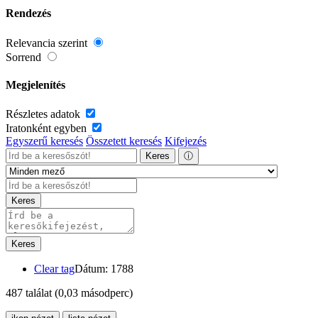
Rendezés
Relevancia szerint
Sorrend
Megjelenítés
Részletes adatok
Iratonként egyben
Egyszerű keresés
Összetett keresés
Kifejezés
Keres
ⓘ
Keres
Keres
Clear tag
Dátum: 1788
487 találat
(0,03 másodperc)