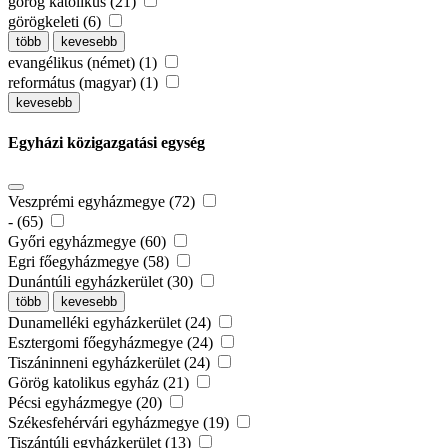
görög katolikus (21)
görögkeleti (6)
több
kevesebb
evangélikus (német) (1)
református (magyar) (1)
kevesebb
Egyházi közigazgatási egység
Veszprémi egyházmegye (72)
- (65)
Győri egyházmegye (60)
Egri főegyházmegye (58)
Dunántúli egyházkerület (30)
több
kevesebb
Dunamelléki egyházkerület (24)
Esztergomi főegyházmegye (24)
Tiszáninneni egyházkerület (24)
Görög katolikus egyház (21)
Pécsi egyházmegye (20)
Székesfehérvári egyházmegye (19)
Tiszántúli egyházkerület (13)