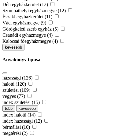
Déli egyházkerület (12)
Szombathelyi egyházmegye (12)
Északi egyházkerület (11)
Váci egyházmegye (9)
Görögkeleti szerb egyház (5)
Csanádi egyházmegye (4)
Kalocsai főegyházmegye (4)
kevesebb
Anyakönyv típusa
házassági (126)
halotti (120)
születési (109)
vegyes (77)
index születési (15)
több
kevesebb
index halotti (14)
index házassági (12)
bérmálási (10)
megtérési (2)