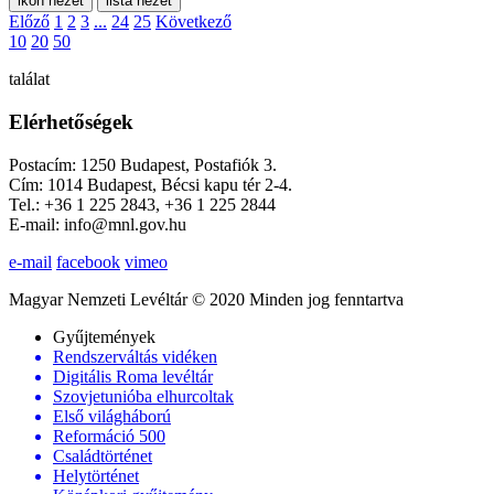
ikon nézet
lista nézet
Előző
1
2
3
...
24
25
Következő
10
20
50
találat
Elérhetőségek
Postacím: 1250 Budapest, Postafiók 3.
Cím: 1014 Budapest, Bécsi kapu tér 2-4.
Tel.: +36 1 225 2843, +36 1 225 2844
E-mail: info@mnl.gov.hu
e-mail
facebook
vimeo
Magyar Nemzeti Levéltár © 2020 Minden jog fenntartva
Gyűjtemények
Rendszerváltás vidéken
Digitális Roma levéltár
Szovjetunióba elhurcoltak
Első világháború
Reformáció 500
Családtörténet
Helytörténet