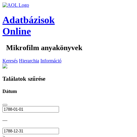
Adatbázisok
Online
Mikrofilm anyakönyvek
Keresés
Hierarchia
Információ
Találatok szűrése
Dátum
—
>