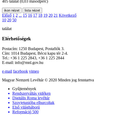
405 találat
(0,03 másodperc)
ikon nézet
lista nézet
Előző
1
2
...
15
16
17
18
19
20
21
Következő
10
20
50
találat
Elérhetőségek
Postacím: 1250 Budapest, Postafiók 3.
Cím: 1014 Budapest, Bécsi kapu tér 2-4.
Tel.: +36 1 225 2843, +36 1 225 2844
E-mail: info@mnl.gov.hu
e-mail
facebook
vimeo
Magyar Nemzeti Levéltár © 2020 Minden jog fenntartva
Gyűjtemények
Rendszerváltás vidéken
Digitális Roma levéltár
Szovjetunióba elhurcoltak
Első világháború
Reformáció 500