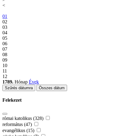
<
01
02
03
04
05
06
07
08
09
10
11
12
1789.
Hónap
Évek
Szűrés dátumra
Összes dátum
Felekezet
római katolikus (328)
református (47)
evangélikus (15)