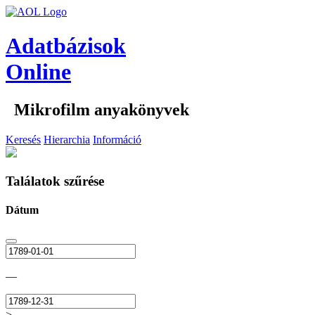
Adatbázisok
Online
Mikrofilm anyakönyvek
Keresés
Hierarchia
Információ
Találatok szűrése
Dátum
—
>