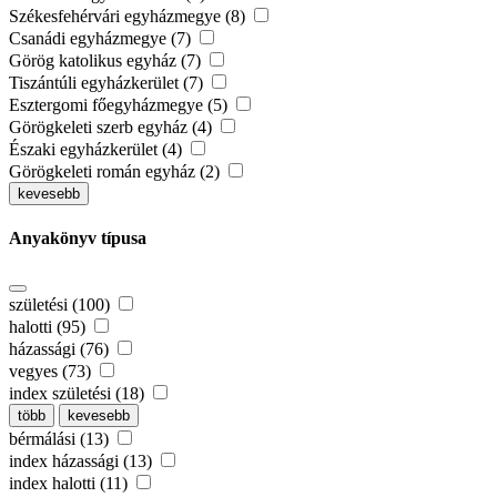
Székesfehérvári egyházmegye (8)
Csanádi egyházmegye (7)
Görög katolikus egyház (7)
Tiszántúli egyházkerület (7)
Esztergomi főegyházmegye (5)
Görögkeleti szerb egyház (4)
Északi egyházkerület (4)
Görögkeleti román egyház (2)
kevesebb
Anyakönyv típusa
születési (100)
halotti (95)
házassági (76)
vegyes (73)
index születési (18)
több
kevesebb
bérmálási (13)
index házassági (13)
index halotti (11)