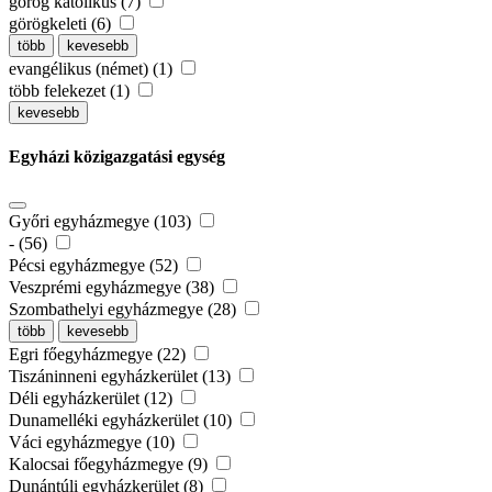
görög katolikus (7)
görögkeleti (6)
több
kevesebb
evangélikus (német) (1)
több felekezet (1)
kevesebb
Egyházi közigazgatási egység
Győri egyházmegye (103)
- (56)
Pécsi egyházmegye (52)
Veszprémi egyházmegye (38)
Szombathelyi egyházmegye (28)
több
kevesebb
Egri főegyházmegye (22)
Tiszáninneni egyházkerület (13)
Déli egyházkerület (12)
Dunamelléki egyházkerület (10)
Váci egyházmegye (10)
Kalocsai főegyházmegye (9)
Dunántúli egyházkerület (8)