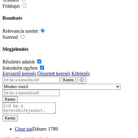
Földrajzi
Rendezés
Relevancia szerint
Sorrend
Megjelenítés
Részletes adatok
Iratonként egyben
Egyszerű keresés
Összetett keresés
Kifejezés
Keres
ⓘ
Keres
Keres
Clear tag
Dátum: 1789