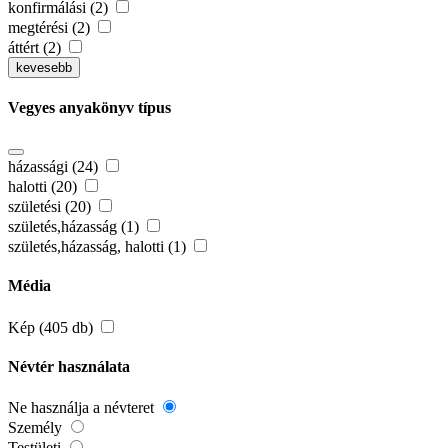
konfirmálási (2)
megtérési (2)
áttért (2)
kevesebb
Vegyes anyakönyv típus
házassági (24)
halotti (20)
születési (20)
születés,házasság (1)
születés,házasság, halotti (1)
Média
Kép (405 db)
Névtér használata
Ne használja a névteret
Személy
Testületi