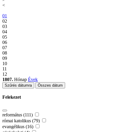
<
01
02
03
04
05
06
07
08
09
10
11
12
1807.
Hónap
Évek
Szűrés dátumra
Összes dátum
Felekezet
református (111)
római katolikus (79)
evangélikus (16)