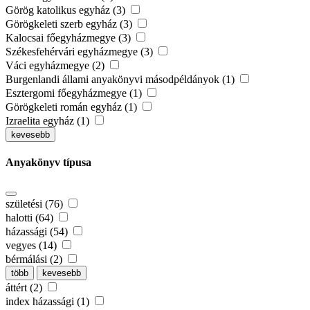
Görög katolikus egyház (3)
Görögkeleti szerb egyház (3)
Kalocsai főegyházmegye (3)
Székesfehérvári egyházmegye (3)
Váci egyházmegye (2)
Burgenlandi állami anyakönyvi másodpéldányok (1)
Esztergomi főegyházmegye (1)
Görögkeleti román egyház (1)
Izraelita egyház (1)
kevesebb
Anyakönyv típusa
születési (76)
halotti (64)
házassági (54)
vegyes (14)
bérmálási (2)
több
kevesebb
áttért (2)
index házassági (1)