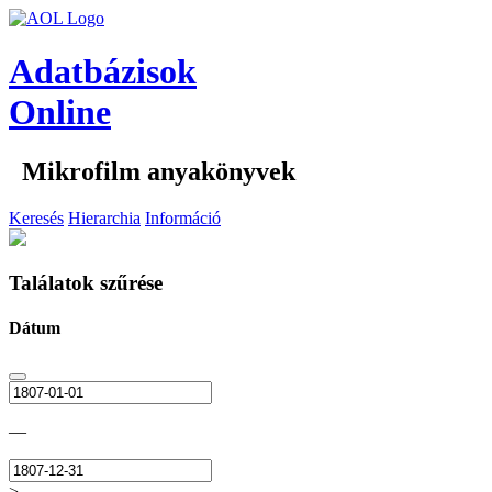
Adatbázisok
Online
Mikrofilm anyakönyvek
Keresés
Hierarchia
Információ
Találatok szűrése
Dátum
—
>