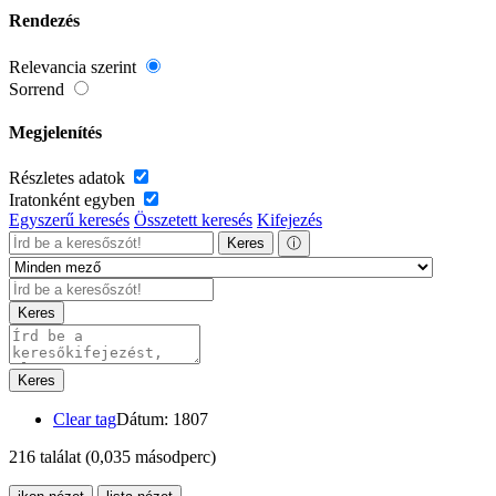
Rendezés
Relevancia szerint
Sorrend
Megjelenítés
Részletes adatok
Iratonként egyben
Egyszerű keresés
Összetett keresés
Kifejezés
Keres
ⓘ
Keres
Keres
Clear tag
Dátum: 1807
216 találat
(0,035 másodperc)