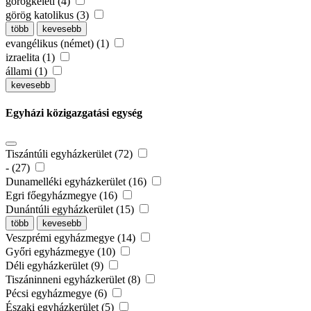
görögkeleti (4)
görög katolikus (3)
több
kevesebb
evangélikus (német) (1)
izraelita (1)
állami (1)
kevesebb
Egyházi közigazgatási egység
Tiszántúli egyházkerület (72)
- (27)
Dunamelléki egyházkerület (16)
Egri főegyházmegye (16)
Dunántúli egyházkerület (15)
több
kevesebb
Veszprémi egyházmegye (14)
Győri egyházmegye (10)
Déli egyházkerület (9)
Tiszáninneni egyházkerület (8)
Pécsi egyházmegye (6)
Északi egyházkerület (5)