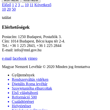
ikon nézet
lista nézet
Előző
1
2
3
...
10
11
Következő
10
20
50
találat
Elérhetőségek
Postacím: 1250 Budapest, Postafiók 3.
Cím: 1014 Budapest, Bécsi kapu tér 2-4.
Tel.: +36 1 225 2843, +36 1 225 2844
E-mail: info@mnl.gov.hu
e-mail
facebook
vimeo
Magyar Nemzeti Levéltár © 2020 Minden jog fenntartva
Gyűjtemények
Rendszerváltás vidéken
Digitális Roma levéltár
Szovjetunióba elhurcoltak
Első világháború
Reformáció 500
Családtörténet
Helytörténet