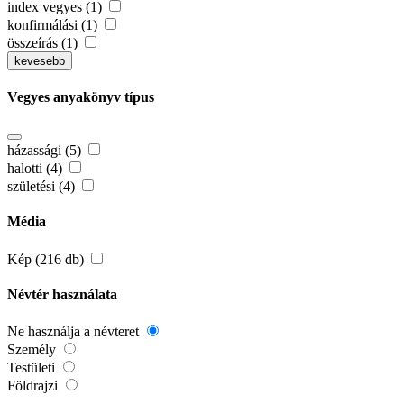
index vegyes (1)
konfirmálási (1)
összeírás (1)
kevesebb
Vegyes anyakönyv típus
házassági (5)
halotti (4)
születési (4)
Média
Kép (216 db)
Névtér használata
Ne használja a névteret
Személy
Testületi
Földrajzi