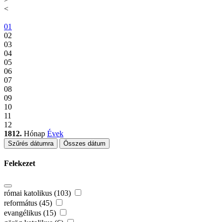
<
01
02
03
04
05
06
07
08
09
10
11
12
1812.
Hónap
Évek
Szűrés dátumra
Összes dátum
Felekezet
római katolikus (103)
református (45)
evangélikus (15)