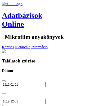
Adatbázisok
Online
Mikrofilm anyakönyvek
Keresés
Hierarchia
Információ
Találatok szűrése
Dátum
—
>