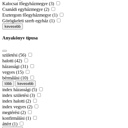
Kalocsai főegyházmegye (3)
Csanádi egyházmegye (2)
Esztergom főegyházmegye (1)
Görögkeleti szerb egyház (1)
kevesebb
Anyakönyv típusa
születési (56)
halotti (42)
házassági (31)
vegyes (15)
bérmálási (10)
több
kevesebb
index házassági (5)
index születési (3)
index halotti (2)
index vegyes (2)
megtérési (2)
konfirmálási (1)
áttért (1)