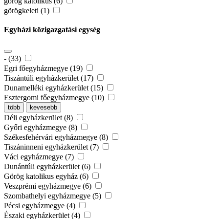
görög katolikus (6)
görögkeleti (1)
Egyházi közigazgatási egység
- (33)
Egri főegyházmegye (19)
Tiszántúli egyházkerület (17)
Dunamelléki egyházkerület (15)
Esztergomi főegyházmegye (10)
több
kevesebb
Déli egyházkerület (8)
Győri egyházmegye (8)
Székesfehérvári egyházmegye (8)
Tiszáninneni egyházkerület (7)
Váci egyházmegye (7)
Dunántúli egyházkerület (6)
Görög katolikus egyház (6)
Veszprémi egyházmegye (6)
Szombathelyi egyházmegye (5)
Pécsi egyházmegye (4)
Északi egyházkerület (4)