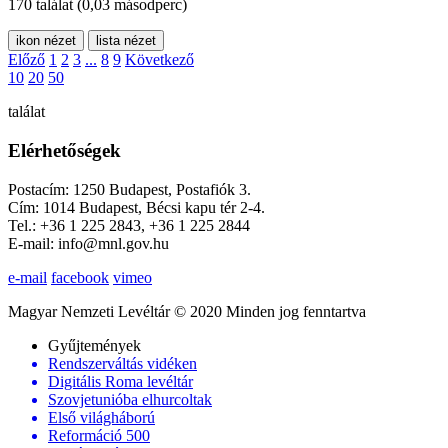
170 találat
(0,03 másodperc)
ikon nézet
lista nézet
Előző
1
2
3
...
8
9
Következő
10
20
50
találat
Elérhetőségek
Postacím: 1250 Budapest, Postafiók 3.
Cím: 1014 Budapest, Bécsi kapu tér 2-4.
Tel.: +36 1 225 2843, +36 1 225 2844
E-mail: info@mnl.gov.hu
e-mail
facebook
vimeo
Magyar Nemzeti Levéltár © 2020 Minden jog fenntartva
Gyűjtemények
Rendszerváltás vidéken
Digitális Roma levéltár
Szovjetunióba elhurcoltak
Első világháború
Reformáció 500