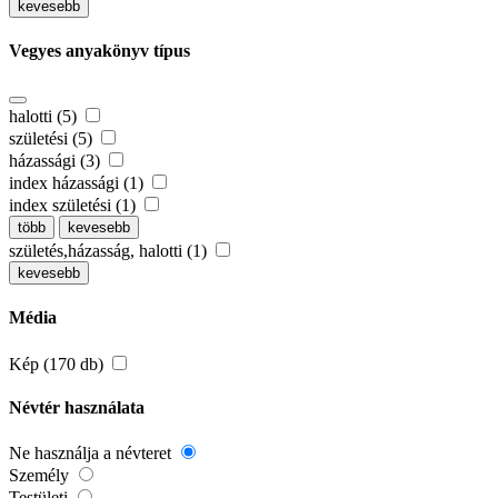
kevesebb
Vegyes anyakönyv típus
halotti (5)
születési (5)
házassági (3)
index házassági (1)
index születési (1)
több
kevesebb
születés,házasság, halotti (1)
kevesebb
Média
Kép (170 db)
Névtér használata
Ne használja a névteret
Személy
Testületi