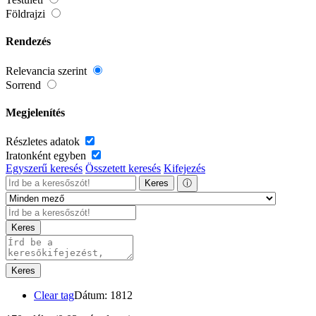
Földrajzi
Rendezés
Relevancia szerint
Sorrend
Megjelenítés
Részletes adatok
Iratonként egyben
Egyszerű keresés
Összetett keresés
Kifejezés
Keres
ⓘ
Keres
Keres
Clear tag
Dátum: 1812