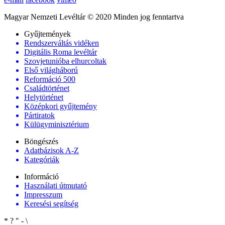
Magyar Nemzeti Levéltár © 2020 Minden jog fenntartva
Gyűjtemények
Rendszerváltás vidéken
Digitális Roma levéltár
Szovjetunióba elhurcoltak
Első világháború
Reformáció 500
Családtörténet
Helytörténet
Középkori gyűjtemény
Pártiratok
Külügyminisztérium
Böngészés
Adatbázisok A-Z
Kategóriák
Információ
Használati útmutató
Impresszum
Keresési segítség
*
?
"
-
\