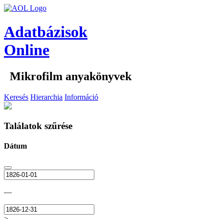
Adatbázisok
Online
Mikrofilm anyakönyvek
Keresés
Hierarchia
Információ
Találatok szűrése
Dátum
—
>