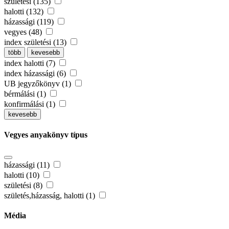
születési (135)
halotti (132)
házassági (119)
vegyes (48)
index születési (13)
több
kevesebb
index halotti (7)
index házassági (6)
UB jegyzőkönyv (1)
bérmálási (1)
konfirmálási (1)
kevesebb
Vegyes anyakönyv típus
házassági (11)
halotti (10)
születési (8)
születés,házasság, halotti (1)
Média