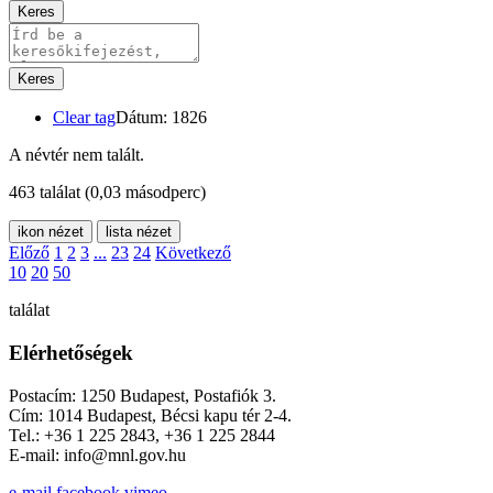
Keres
Keres
Clear tag
Dátum: 1826
A névtér nem talált.
463 találat
(0,03 másodperc)
ikon nézet
lista nézet
Előző
1
2
3
...
23
24
Következő
10
20
50
találat
Elérhetőségek
Postacím: 1250 Budapest, Postafiók 3.
Cím: 1014 Budapest, Bécsi kapu tér 2-4.
Tel.: +36 1 225 2843, +36 1 225 2844
E-mail: info@mnl.gov.hu
e-mail
facebook
vimeo