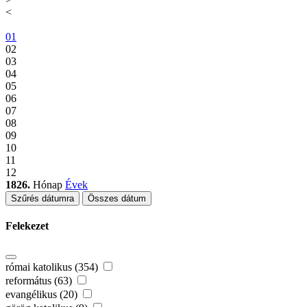
<
01
02
03
04
05
06
07
08
09
10
11
12
1826.
Hónap
Évek
Szűrés dátumra
Összes dátum
Felekezet
római katolikus (354)
református (63)
evangélikus (20)