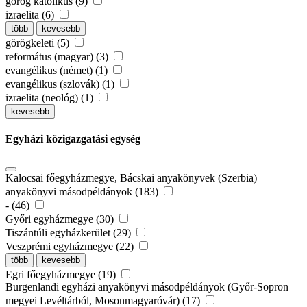
görög katolikus (9)
izraelita (6)
több
kevesebb
görögkeleti (5)
református (magyar) (3)
evangélikus (német) (1)
evangélikus (szlovák) (1)
izraelita (neológ) (1)
kevesebb
Egyházi közigazgatási egység
Kalocsai főegyházmegye, Bácskai anyakönyvek (Szerbia)
anyakönyvi másodpéldányok (183)
- (46)
Győri egyházmegye (30)
Tiszántúli egyházkerület (29)
Veszprémi egyházmegye (22)
több
kevesebb
Egri főegyházmegye (19)
Burgenlandi egyházi anyakönyvi másodpéldányok (Győr-Sopron
megyei Levéltárból, Mosonmagyaróvár) (17)