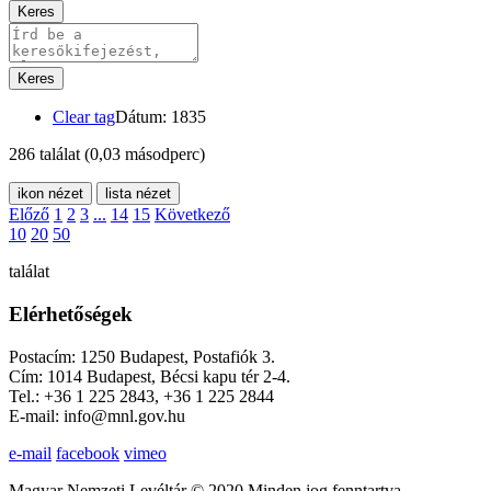
Keres
Keres
Clear tag
Dátum: 1835
286 találat
(0,03 másodperc)
ikon nézet
lista nézet
Előző
1
2
3
...
14
15
Következő
10
20
50
találat
Elérhetőségek
Postacím: 1250 Budapest, Postafiók 3.
Cím: 1014 Budapest, Bécsi kapu tér 2-4.
Tel.: +36 1 225 2843, +36 1 225 2844
E-mail: info@mnl.gov.hu
e-mail
facebook
vimeo
Magyar Nemzeti Levéltár © 2020 Minden jog fenntartva