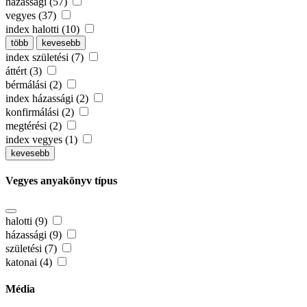
házassági (57)
vegyes (37)
index halotti (10)
több
kevesebb
index születési (7)
áttért (3)
bérmálási (2)
index házassági (2)
konfirmálási (2)
megtérési (2)
index vegyes (1)
kevesebb
Vegyes anyakönyv típus
halotti (9)
házassági (9)
születési (7)
katonai (4)
Média