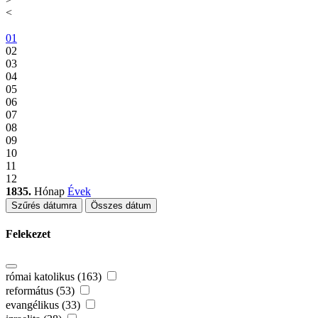
<
01
02
03
04
05
06
07
08
09
10
11
12
1835.
Hónap
Évek
Szűrés dátumra
Összes dátum
Felekezet
római katolikus (163)
református (53)
evangélikus (33)