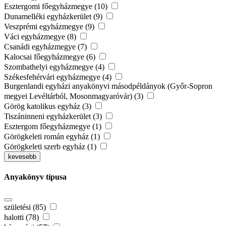
Esztergomi főegyházmegye (10)
Dunamelléki egyházkerület (9)
Veszprémi egyházmegye (9)
Váci egyházmegye (8)
Csanádi egyházmegye (7)
Kalocsai főegyházmegye (6)
Szombathelyi egyházmegye (4)
Székesfehérvári egyházmegye (4)
Burgenlandi egyházi anyakönyvi másodpéldányok (Győr-Sopron
megyei Levéltárból, Mosonmagyaróvár) (3)
Görög katolikus egyház (3)
Tiszáninneni egyházkerület (3)
Esztergom főegyházmegye (1)
Görögkeleti román egyház (1)
Görögkeleti szerb egyház (1)
kevesebb
Anyakönyv típusa
születési (85)
halotti (78)