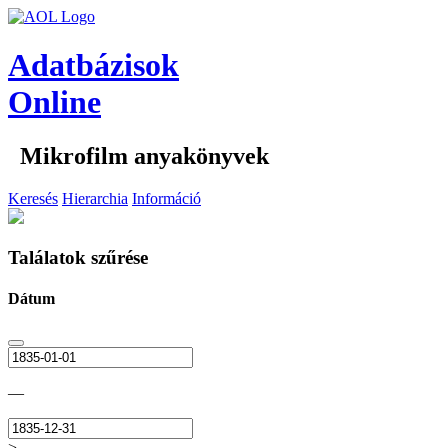
Adatbázisok
Online
Mikrofilm anyakönyvek
Keresés
Hierarchia
Információ
Találatok szűrése
Dátum
—
>