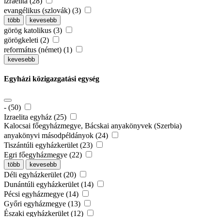
izraelita (28)
evangélikus (szlovák) (3)
több
kevesebb
görög katolikus (3)
görögkeleti (2)
református (német) (1)
kevesebb
Egyházi közigazgatási egység
- (50)
Izraelita egyház (25)
Kalocsai főegyházmegye, Bácskai anyakönyvek (Szerbia)
anyakönyvi másodpéldányok (24)
Tiszántúli egyházkerület (23)
Egri főegyházmegye (22)
több
kevesebb
Déli egyházkerület (20)
Dunántúli egyházkerület (14)
Pécsi egyházmegye (14)
Győri egyházmegye (13)
Északi egyházkerület (12)