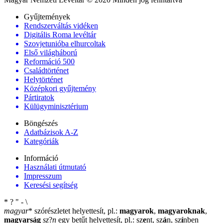
Gyűjtemények
Rendszerváltás vidéken
Digitális Roma levéltár
Szovjetunióba elhurcoltak
Első világháború
Reformáció 500
Családtörténet
Helytörténet
Középkori gyűjtemény
Pártiratok
Külügyminisztérium
Böngészés
Adatbázisok A-Z
Kategóriák
Információ
Használati útmutató
Impresszum
Keresési segítség
*
?
"
-
\
magyar
*
szórészletet helyettesít, pl.:
magyarok
,
magyaroknak
,
magyarság
sz
?
n
egy betűt helyettesít, pl.: sz
e
nt, sz
á
n, sz
í
nben