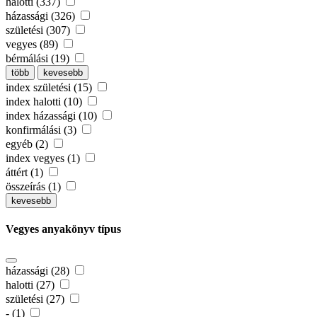
halotti (337)
házassági (326)
születési (307)
vegyes (89)
bérmálási (19)
több
kevesebb
index születési (15)
index halotti (10)
index házassági (10)
konfirmálási (3)
egyéb (2)
index vegyes (1)
áttért (1)
összeírás (1)
kevesebb
Vegyes anyakönyv típus
házassági (28)
halotti (27)
születési (27)
- (1)