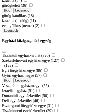
izraelita (54)
görögkeleti (36)
több
kevesebb
görög katolikus (18)
izraelita (neológ) (11)
evangélikus (német) (2)
kevesebb
Egyházi közigazgatási egység
Tiszántúli egyházkerület (320)
Székesfehérvári egyházmegye (127)
- (122)
Egri főegyházmegye (86)
Győri egyházmegye (57)
több
kevesebb
Veszprémi egyházmegye (55)
Izraelita egyház (51)
Dunántúli egyházkerület (50)
Déli egyházkerület (46)
Esztergomi főegyházmegye (31)
Tiszáninneni egyházkerület (29)