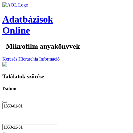
Adatbázisok
Online
Mikrofilm anyakönyvek
Keresés
Hierarchia
Információ
Találatok szűrése
Dátum
—
>