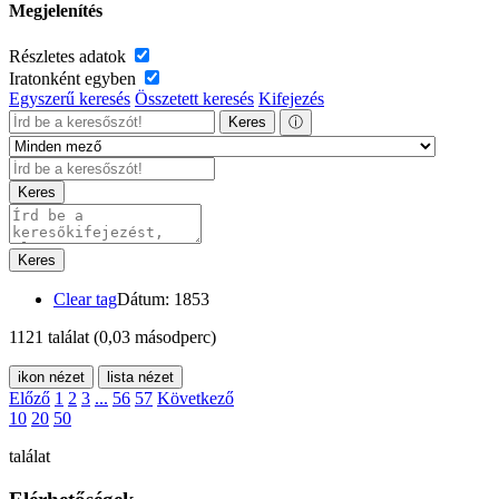
Megjelenítés
Részletes adatok
Iratonként egyben
Egyszerű keresés
Összetett keresés
Kifejezés
Keres
ⓘ
Keres
Keres
Clear tag
Dátum: 1853
1121 találat
(0,03 másodperc)
ikon nézet
lista nézet
Előző
1
2
3
...
56
57
Következő
10
20
50
találat