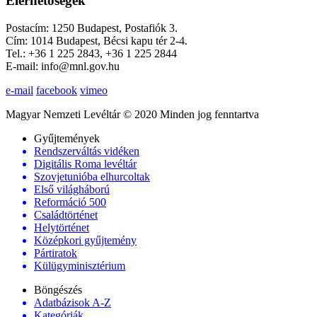
Elérhetőségek
Postacím: 1250 Budapest, Postafiók 3.
Cím: 1014 Budapest, Bécsi kapu tér 2-4.
Tel.: +36 1 225 2843, +36 1 225 2844
E-mail: info@mnl.gov.hu
e-mail
facebook
vimeo
Magyar Nemzeti Levéltár © 2020 Minden jog fenntartva
Gyűjtemények
Rendszerváltás vidéken
Digitális Roma levéltár
Szovjetunióba elhurcoltak
Első világháború
Reformáció 500
Családtörténet
Helytörténet
Középkori gyűjtemény
Pártiratok
Külügyminisztérium
Böngészés
Adatbázisok A-Z
Kategóriák