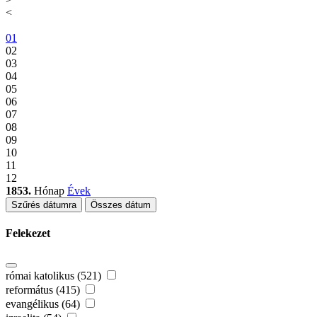
<
01
02
03
04
05
06
07
08
09
10
11
12
1853.
Hónap
Évek
Szűrés dátumra
Összes dátum
Felekezet
római katolikus (521)
református (415)
evangélikus (64)