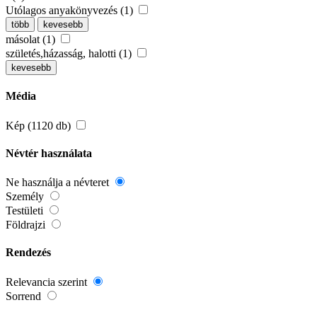
Utólagos anyakönyvezés (1)
több
kevesebb
másolat (1)
születés,házasság, halotti (1)
kevesebb
Média
Kép (1120 db)
Névtér használata
Ne használja a névteret
Személy
Testületi
Földrajzi
Rendezés
Relevancia szerint
Sorrend