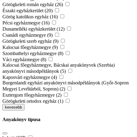
Görögkeleti román egyház (26)
Északi egyházkerület (20)
Görög katolikus egyház (16)
Pécsi egyházmegye (16)
Dunamelléki egyházkerület (12)
Csanádi egyházmegye (9)
Görögkeleti szerb egyház (9)
Kalocsai főegyházmegye (9)
Szombathelyi egyházmegye (8)
Váci egyházmegye (8)
Kalocsai főegyházmegye, Bácskai anyakönyvek (Szerbia)
anyakönyvi másodpéldányok (5)
Kaposvári egyházmegye (4)
Burgenlandi egyházi anyakönyvi másodpéldányok (Győr-Sopron
Megyei Levéltárból, Sopron) (2)
Esztergom főegyházmegye (2)
Görögkeleti ortodox egyház (1)
kevesebb
Anyakönyv típusa