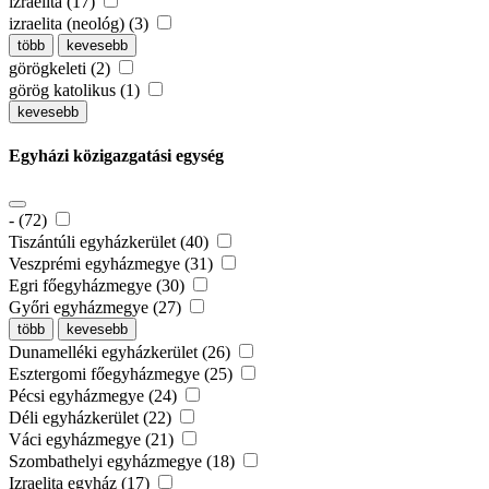
izraelita (17)
izraelita (neológ) (3)
több
kevesebb
görögkeleti (2)
görög katolikus (1)
kevesebb
Egyházi közigazgatási egység
- (72)
Tiszántúli egyházkerület (40)
Veszprémi egyházmegye (31)
Egri főegyházmegye (30)
Győri egyházmegye (27)
több
kevesebb
Dunamelléki egyházkerület (26)
Esztergomi főegyházmegye (25)
Pécsi egyházmegye (24)
Déli egyházkerület (22)
Váci egyházmegye (21)
Szombathelyi egyházmegye (18)
Izraelita egyház (17)