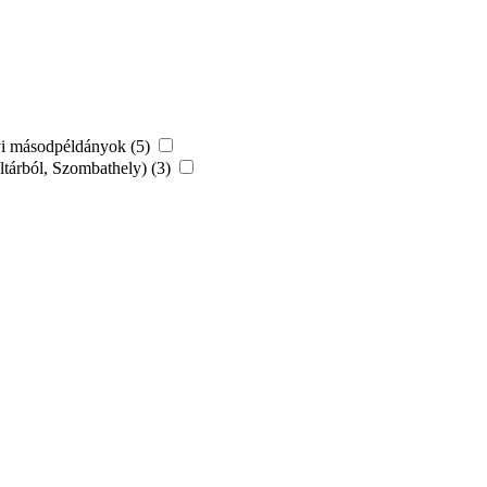
vi másodpéldányok (5)
tárból, Szombathely) (3)