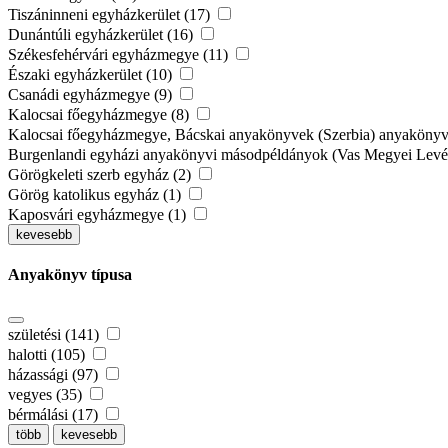
Tiszáninneni egyházkerület (17)
Dunántúli egyházkerület (16)
Székesfehérvári egyházmegye (11)
Északi egyházkerület (10)
Csanádi egyházmegye (9)
Kalocsai főegyházmegye (8)
Kalocsai főegyházmegye, Bácskai anyakönyvek (Szerbia) anyaköny
Burgenlandi egyházi anyakönyvi másodpéldányok (Vas Megyei Levél
Görögkeleti szerb egyház (2)
Görög katolikus egyház (1)
Kaposvári egyházmegye (1)
kevesebb
Anyakönyv típusa
születési (141)
halotti (105)
házassági (97)
vegyes (35)
bérmálási (17)
több
kevesebb