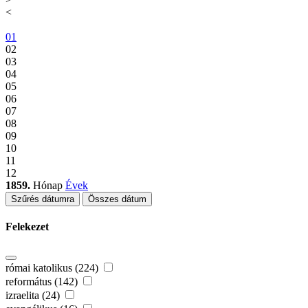
<
01
02
03
04
05
06
07
08
09
10
11
12
1859.
Hónap
Évek
Szűrés dátumra
Összes dátum
Felekezet
római katolikus (224)
református (142)
izraelita (24)