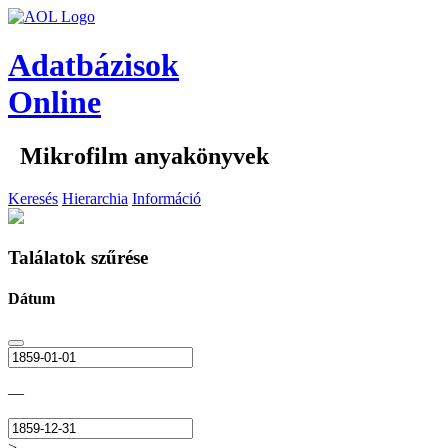
Adatbázisok
Online
Mikrofilm anyakönyvek
Keresés
Hierarchia
Információ
Találatok szűrése
Dátum
—
>