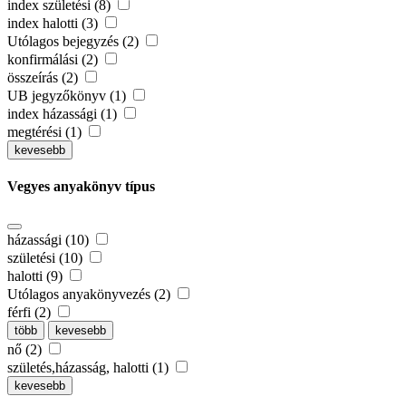
index születési (8)
index halotti (3)
Utólagos bejegyzés (2)
konfirmálási (2)
összeírás (2)
UB jegyzőkönyv (1)
index házassági (1)
megtérési (1)
kevesebb
Vegyes anyakönyv típus
házassági (10)
születési (10)
halotti (9)
Utólagos anyakönyvezés (2)
férfi (2)
több
kevesebb
nő (2)
születés,házasság, halotti (1)
kevesebb