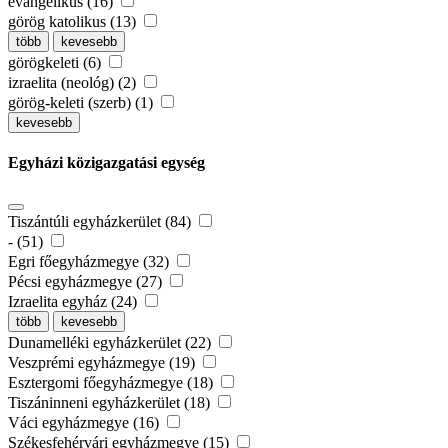
evangélikus (16)
görög katolikus (13)
több
kevesebb
görögkeleti (6)
izraelita (neológ) (2)
görög-keleti (szerb) (1)
kevesebb
Egyházi közigazgatási egység
Tiszántúli egyházkerület (84)
- (51)
Egri főegyházmegye (32)
Pécsi egyházmegye (27)
Izraelita egyház (24)
több
kevesebb
Dunamelléki egyházkerület (22)
Veszprémi egyházmegye (19)
Esztergomi főegyházmegye (18)
Tiszáninneni egyházkerület (18)
Váci egyházmegye (16)
Székesfehérvári egyházmegye (15)