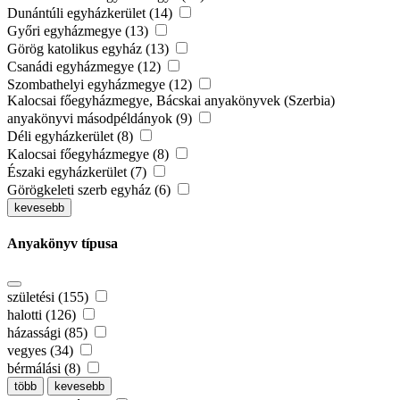
Dunántúli egyházkerület (14)
Győri egyházmegye (13)
Görög katolikus egyház (13)
Csanádi egyházmegye (12)
Szombathelyi egyházmegye (12)
Kalocsai főegyházmegye, Bácskai anyakönyvek (Szerbia)
anyakönyvi másodpéldányok (9)
Déli egyházkerület (8)
Kalocsai főegyházmegye (8)
Északi egyházkerület (7)
Görögkeleti szerb egyház (6)
kevesebb
Anyakönyv típusa
születési (155)
halotti (126)
házassági (85)
vegyes (34)
bérmálási (8)
több
kevesebb