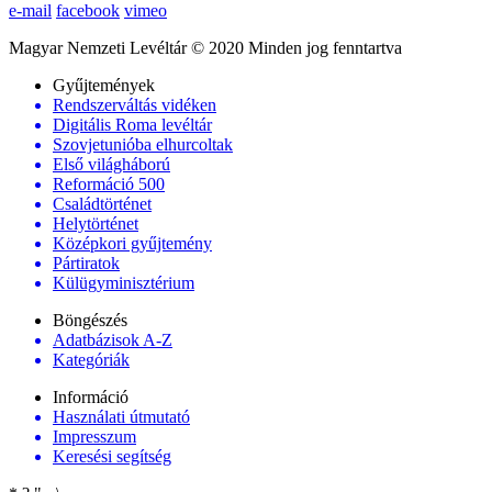
e-mail
facebook
vimeo
Magyar Nemzeti Levéltár © 2020 Minden jog fenntartva
Gyűjtemények
Rendszerváltás vidéken
Digitális Roma levéltár
Szovjetunióba elhurcoltak
Első világháború
Reformáció 500
Családtörténet
Helytörténet
Középkori gyűjtemény
Pártiratok
Külügyminisztérium
Böngészés
Adatbázisok A-Z
Kategóriák
Információ
Használati útmutató
Impresszum
Keresési segítség