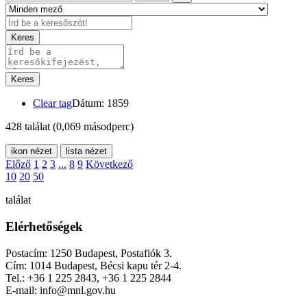
Keres
Keres
Clear tag
Dátum: 1859
428 találat
(0,069 másodperc)
ikon nézet
lista nézet
Előző
1
2
3
...
8
9
Következő
10
20
50
találat
Elérhetőségek
Postacím: 1250 Budapest, Postafiók 3.
Cím: 1014 Budapest, Bécsi kapu tér 2-4.
Tel.: +36 1 225 2843, +36 1 225 2844
E-mail: info@mnl.gov.hu