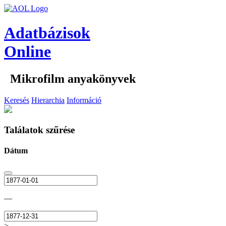
Adatbázisok
Online
Mikrofilm anyakönyvek
Keresés
Hierarchia
Információ
Találatok szűrése
Dátum
—
>