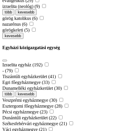
evangélikus (29)
izraelita (neológ) (9)
több
kevesebb
görög katolikus (6)
nazarénus (6)
görögkeleti (5)
kevesebb
Egyházi közigazgatási egység
Izraelita egyház (192)
- (79)
Tiszántúli egyházkerület (41)
Egri főegyházmegye (33)
Dunamelléki egyházkerület (30)
több
kevesebb
Veszprémi egyházmegye (30)
Esztergomi főegyházmegye (28)
Pécsi egyházmegye (23)
Dunántúli egyházkerület (22)
Székesfehérvári egyházmegye (21)
Váci egyházmegye (21)