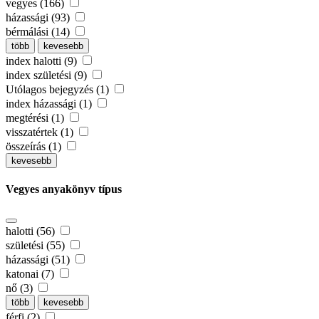
vegyes (166)
házassági (93)
bérmálási (14)
több
kevesebb
index halotti (9)
index születési (9)
Utólagos bejegyzés (1)
index házassági (1)
megtérési (1)
visszatértek (1)
összeírás (1)
kevesebb
Vegyes anyakönyv típus
halotti (56)
születési (55)
házassági (51)
katonai (7)
nő (3)
több
kevesebb
férfi (2)