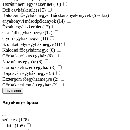
Tiszáninneni egyházkerület (16)
Déli egyházkerület (15)
Kalocsai főegyházmegye, Bácskai anyakönyvek (Szerbia)
anyakönyvi másodpéldányok (14)
Északi egyházkerület (13)
Csanádi egyházmegye (12)
Győri egyházmegye (11)
Szombathelyi egyházmegye (11)
Kalocsai főegyházmegye (8)
Görög katolikus egyház (6)
Nazarénus egyház (6)
Görögkeleti szerb egyház (3)
Kaposvári egyházmegye (3)
Esztergom főegyházmegye (2)
Görögkeleti román egyház (2)
kevesebb
Anyakönyv típusa
születési (178)
halotti (168)