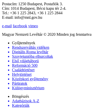
Postacím: 1250 Budapest, Postafiók 3.
Cím: 1014 Budapest, Bécsi kapu tér 2-4.
Tel.: +36 1 225 2843, +36 1 225 2844
E-mail: info@mnl.gov.hu
e-mail
facebook
vimeo
Magyar Nemzeti Levéltár © 2020 Minden jog fenntartva
Gyűjtemények
Rendszerváltás vidéken
Digitális Roma levéltár
Szovjetunióba elhurcoltak
Első világháború
Reformáció 500
Családtörténet
Helytörténet
Középkori gyűjtemény
Pártiratok
Külügyminisztérium
Böngészés
Adatbázisok A-Z
Kategóriák