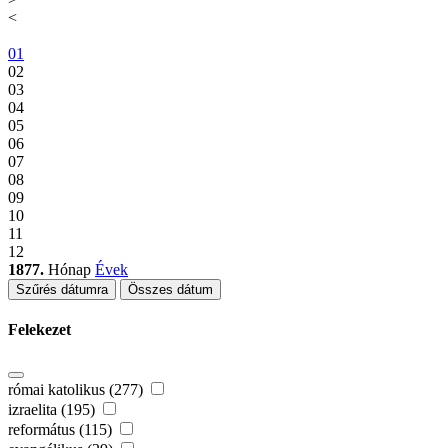
<
01
02
03
04
05
06
07
08
09
10
11
12
1877.
Hónap
Évek
Szűrés dátumra
Összes dátum
Felekezet
római katolikus (277)
izraelita (195)
református (115)