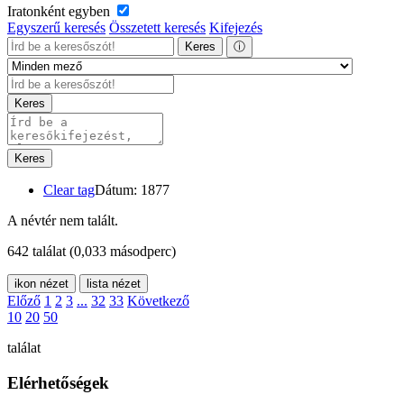
Iratonként egyben
Egyszerű keresés
Összetett keresés
Kifejezés
Keres
ⓘ
Keres
Keres
Clear tag
Dátum: 1877
A névtér nem talált.
642 találat
(0,033 másodperc)
ikon nézet
lista nézet
Előző
1
2
3
...
32
33
Következő
10
20
50
találat
Elérhetőségek