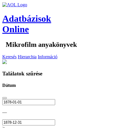
Adatbázisok
Online
Mikrofilm anyakönyvek
Keresés
Hierarchia
Információ
Találatok szűrése
Dátum
—
>