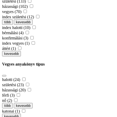
születési (133)
házassági (102)
vegyes (70)
index születési (12)
több
kevesebb
index halotti (10)
bérmálási (4)
konfirmálási (3)
index vegyes (1)
áttért (1)
kevesebb
Vegyes anyakönyv típus
halotti (24)
születési (23)
házassági (20)
férfi (3)
nő (2)
több
kevesebb
katonai (1)
kevesebb