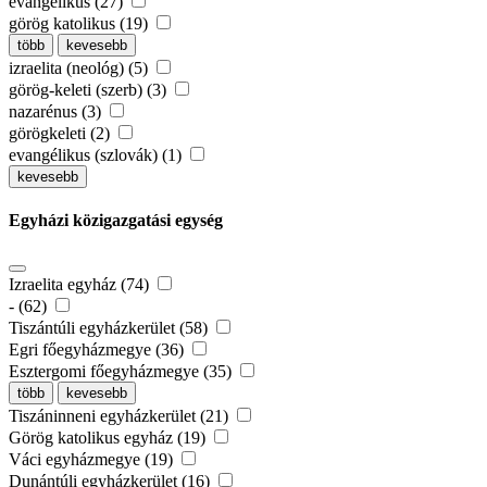
evangélikus (27)
görög katolikus (19)
több
kevesebb
izraelita (neológ) (5)
görög-keleti (szerb) (3)
nazarénus (3)
görögkeleti (2)
evangélikus (szlovák) (1)
kevesebb
Egyházi közigazgatási egység
Izraelita egyház (74)
- (62)
Tiszántúli egyházkerület (58)
Egri főegyházmegye (36)
Esztergomi főegyházmegye (35)
több
kevesebb
Tiszáninneni egyházkerület (21)
Görög katolikus egyház (19)
Váci egyházmegye (19)
Dunántúli egyházkerület (16)