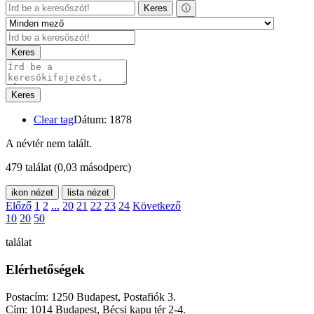
Keres
ⓘ
Keres
Keres
Clear tag
Dátum: 1878
A névtér nem talált.
479 találat
(0,03 másodperc)
ikon nézet
lista nézet
Előző
1
2
...
20
21
22
23
24
Következő
10
20
50
találat
Elérhetőségek
Postacím: 1250 Budapest, Postafiók 3.
Cím: 1014 Budapest, Bécsi kapu tér 2-4.