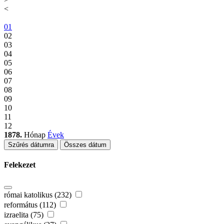
<
01
02
03
04
05
06
07
08
09
10
11
12
1878.
Hónap
Évek
Szűrés dátumra
Összes dátum
Felekezet
római katolikus (232)
református (112)
izraelita (75)