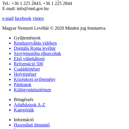
Tel.: +36 1 225 2843, +36 1 225 2844
E-mail: info@mnl.gov.hu
e-mail
facebook
vimeo
Magyar Nemzeti Levéltár © 2020 Minden jog fenntartva
Gyűjtemények
Rendszerváltás vidéken
Digitális Roma levéltár
Szovjetunióba elhurcoltak
Első világháború
Reformáció 500
Családtörténet
Helytörténet
Középkori gyűjtemény
Pártiratok
Külügyminisztérium
Böngészés
Adatbázisok A-Z
Kategóriák
Információ
Használati útmutató