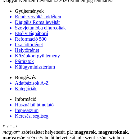
Magyar Nemzeti Levéltár © 2020 Minden jog fenntartva
Gyűjtemények
Rendszerváltás vidéken
Digitális Roma levéltár
Szovjetunióba elhurcoltak
Első világháború
Reformáció 500
Családtörténet
Helytörténet
Középkori gyűjtemény
Pártiratok
Külügyminisztérium
Böngészés
Adatbázisok A-Z
Kategóriák
Információ
Használati útmutató
Impresszum
Keresési segítség
*
?
"
-
\
magyar
*
szórészletet helyettesít, pl.:
magyarok
,
magyaroknak
,
magyarság
sz
?
n
egy betűt helyettesít, pl.: sz
e
nt, sz
á
n, sz
í
nben