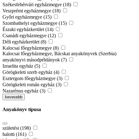
Székesfehérvári egyházmegye (18)
Veszprémi egyházmegye (18)
Győri egyházmegye (15)
Szombathelyi egyházmegye (15)
Északi egyházkerület (14)
Csanádi egyházmegye (12)
Déli egyházkerület (8)
Kalocsai főegyházmegye (8)
Kalocsai főegyházmegye, Bácskai anyakönyvek (Szerbia)
anyakönyvi másodpéldányok (7)
Izraelita egyház (5)
Görögkeleti szerb egyház (4)
Esztergom főegyházmegye (3)
Görögkeleti román egyház (3)
Nazarénus egyház (3)
kevesebb
Anyakönyv típusa
születési (198)
halotti (161)