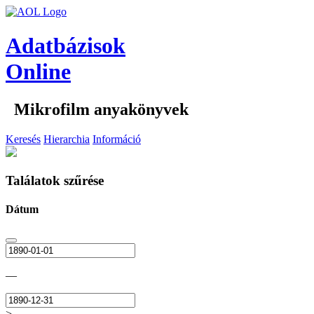
Adatbázisok
Online
Mikrofilm anyakönyvek
Keresés
Hierarchia
Információ
Találatok szűrése
Dátum
—
>