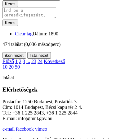
Keres
Keres
Clear tag
Dátum: 1890
474 találat
(0,036 másodperc)
ikon nézet
lista nézet
Előző
1
2
3
...
23
24
Következő
10
20
50
találat
Elérhetőségek
Postacím: 1250 Budapest, Postafiók 3.
Cím: 1014 Budapest, Bécsi kapu tér 2-4.
Tel.: +36 1 225 2843, +36 1 225 2844
E-mail: info@mnl.gov.hu
e-mail
facebook
vimeo