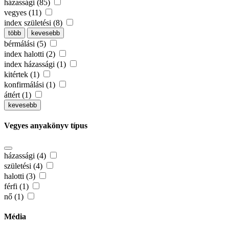
házassági (85)
vegyes (11)
index születési (8)
több
kevesebb
bérmálási (5)
index halotti (2)
index házassági (1)
kitértek (1)
konfirmálási (1)
áttért (1)
kevesebb
Vegyes anyakönyv típus
házassági (4)
születési (4)
halotti (3)
férfi (1)
nő (1)
Média