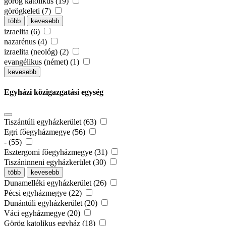
görög katolikus (19)
görögkeleti (7)
több
kevesebb
izraelita (6)
nazarénus (4)
izraelita (neológ) (2)
evangélikus (német) (1)
kevesebb
Egyházi közigazgatási egység
Tiszántúli egyházkerület (63)
Egri főegyházmegye (56)
- (55)
Esztergomi főegyházmegye (31)
Tiszáninneni egyházkerület (30)
több
kevesebb
Dunamelléki egyházkerület (26)
Pécsi egyházmegye (22)
Dunántúli egyházkerület (20)
Váci egyházmegye (20)
Görög katolikus egyház (18)