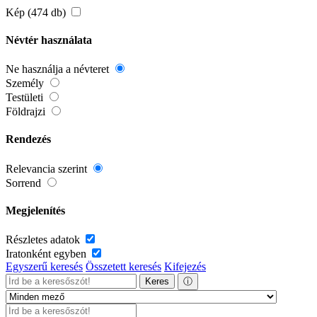
Kép (474 db)
Névtér használata
Ne használja a névteret
Személy
Testületi
Földrajzi
Rendezés
Relevancia szerint
Sorrend
Megjelenítés
Részletes adatok
Iratonként egyben
Egyszerű keresés
Összetett keresés
Kifejezés
Keres
ⓘ