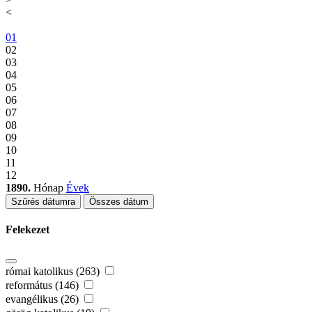
<
01
02
03
04
05
06
07
08
09
10
11
12
1890.
Hónap
Évek
Szűrés dátumra
Összes dátum
Felekezet
római katolikus (263)
református (146)
evangélikus (26)