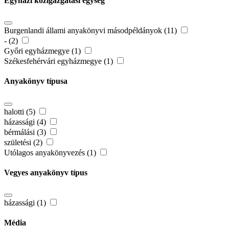
Egyházi közigazgatási egység
Burgenlandi állami anyakönyvi másodpéldányok (11)
- (2)
Győri egyházmegye (1)
Székesfehérvári egyházmegye (1)
Anyakönyv típusa
halotti (5)
házassági (4)
bérmálási (3)
születési (2)
Utólagos anyakönyvezés (1)
Vegyes anyakönyv típus
házassági (1)
Média