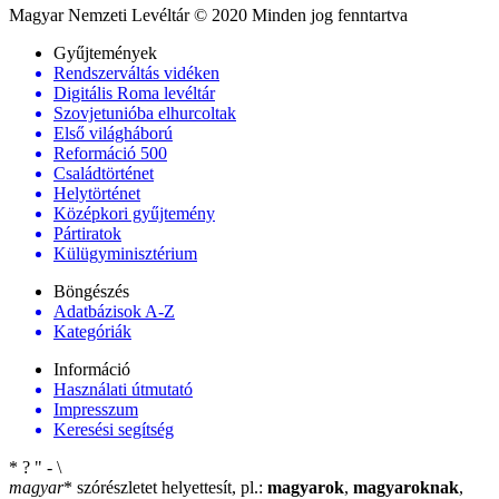
Magyar Nemzeti Levéltár © 2020 Minden jog fenntartva
Gyűjtemények
Rendszerváltás vidéken
Digitális Roma levéltár
Szovjetunióba elhurcoltak
Első világháború
Reformáció 500
Családtörténet
Helytörténet
Középkori gyűjtemény
Pártiratok
Külügyminisztérium
Böngészés
Adatbázisok A-Z
Kategóriák
Információ
Használati útmutató
Impresszum
Keresési segítség
*
?
"
-
\
magyar
*
szórészletet helyettesít, pl.:
magyarok
,
magyaroknak
,