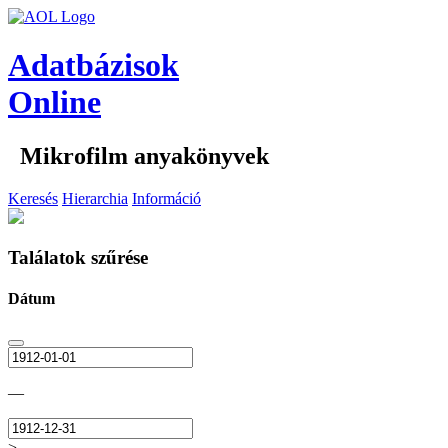
Adatbázisok
Online
Mikrofilm anyakönyvek
Keresés
Hierarchia
Információ
Találatok szűrése
Dátum
—
>