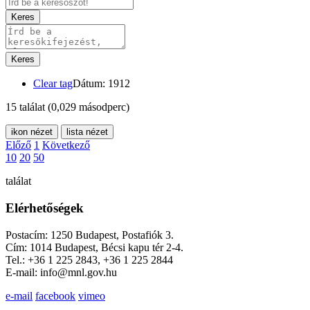
Keres
Keres
Clear tag
Dátum: 1912
15 találat
(0,029 másodperc)
ikon nézet
lista nézet
Előző
1
Következő
10
20
50
találat
Elérhetőségek
Postacím: 1250 Budapest, Postafiók 3.
Cím: 1014 Budapest, Bécsi kapu tér 2-4.
Tel.: +36 1 225 2843, +36 1 225 2844
E-mail: info@mnl.gov.hu
e-mail
facebook
vimeo