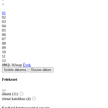
<
01
02
03
04
05
06
07
08
09
10
11
12
1912.
Hónap
Évek
Szűrés dátumra
Összes dátum
Felekezet
állami (11)
római katolikus (4)