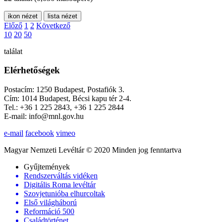
ikon nézet
lista nézet
Előző
1
2
Következő
10
20
50
találat
Elérhetőségek
Postacím: 1250 Budapest, Postafiók 3.
Cím: 1014 Budapest, Bécsi kapu tér 2-4.
Tel.: +36 1 225 2843, +36 1 225 2844
E-mail: info@mnl.gov.hu
e-mail
facebook
vimeo
Magyar Nemzeti Levéltár © 2020 Minden jog fenntartva
Gyűjtemények
Rendszerváltás vidéken
Digitális Roma levéltár
Szovjetunióba elhurcoltak
Első világháború
Reformáció 500
Családtörténet