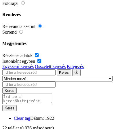
Földrajzi
Rendezés
Relevancia szerint
Sorrend
Megjelenítés
Részletes adatok
Iratonként egyben
Egyszerű keresés
Összetett keresés
Kifejezés
Keres
ⓘ
Keres
Keres
Clear tag
Dátum: 1922
22 találat
(0,036 másodperc)