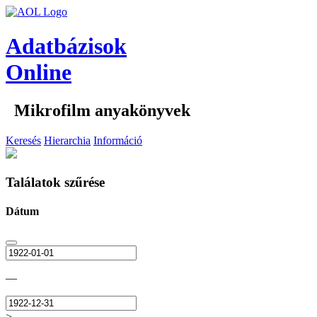
Adatbázisok
Online
Mikrofilm anyakönyvek
Keresés
Hierarchia
Információ
Találatok szűrése
Dátum
—
>