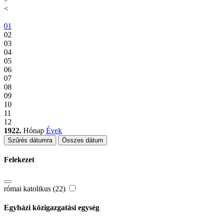
<
01
02
03
04
05
06
07
08
09
10
11
12
1922.
Hónap
Évek
Szűrés dátumra
Összes dátum
Felekezet
római katolikus (22)
Egyházi közigazgatási egység