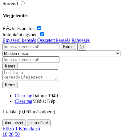
Sorrend
Megjelenítés
Részletes adatok
Iratonként egyben
Egyszerű keresés
Összetett keresés
Kifejezés
Keres
ⓘ
Keres
Keres
Clear tag
Dátum: 1949
Clear tag
Média: Kép
1 találat
(0,061 másodperc)
ikon nézet
lista nézet
Előző
1
Következő
10
20
50