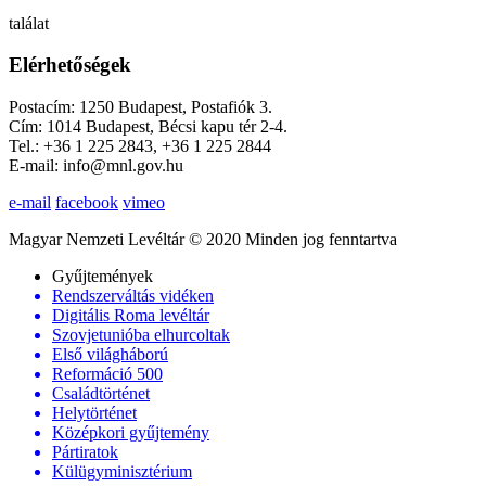
találat
Elérhetőségek
Postacím: 1250 Budapest, Postafiók 3.
Cím: 1014 Budapest, Bécsi kapu tér 2-4.
Tel.: +36 1 225 2843, +36 1 225 2844
E-mail: info@mnl.gov.hu
e-mail
facebook
vimeo
Magyar Nemzeti Levéltár © 2020 Minden jog fenntartva
Gyűjtemények
Rendszerváltás vidéken
Digitális Roma levéltár
Szovjetunióba elhurcoltak
Első világháború
Reformáció 500
Családtörténet
Helytörténet
Középkori gyűjtemény
Pártiratok
Külügyminisztérium