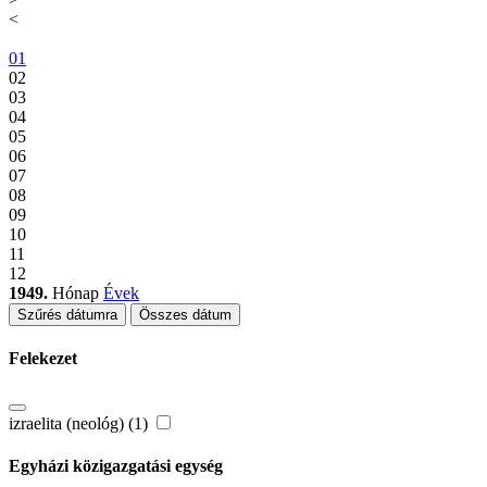
<
01
02
03
04
05
06
07
08
09
10
11
12
1949.
Hónap
Évek
Szűrés dátumra
Összes dátum
Felekezet
izraelita (neológ) (1)
Egyházi közigazgatási egység