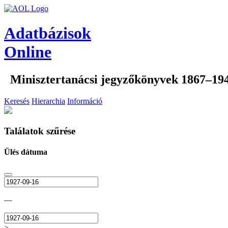
Adatbázisok
Online
Minisztertanácsi jegyzőkönyvek 1867–19
Keresés
Hierarchia
Információ
Találatok szűrése
Ülés dátuma
—
>