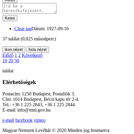
Keres
Clear tag
Dátum: 1927-09-16
37 találat
(0,025 másodperc)
ikon nézet
lista nézet
Előző
1
2
Következő
10
20
50
találat
Elérhetőségek
Postacím: 1250 Budapest, Postafiók 3.
Cím: 1014 Budapest, Bécsi kapu tér 2-4.
Tel.: +36 1 225 2843, +36 1 225 2844
E-mail: info@mnl.gov.hu
e-mail
facebook
vimeo
Magyar Nemzeti Levéltár © 2020 Minden jog fenntartva