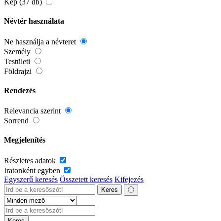
Kép (37 db)
Névtér használata
Ne használja a névteret
Személy
Testületi
Földrajzi
Rendezés
Relevancia szerint
Sorrend
Megjelenítés
Részletes adatok
Iratonként egyben
Egyszerű keresés
Összetett keresés
Kifejezés
Keres
ⓘ
Keres