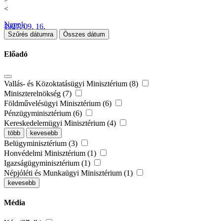
<
Napok
1927. 09. 16.
Szűrés dátumra
Összes dátum
Előadó
Vallás- és Közoktatásügyi Minisztérium (8)
Miniszterelnökség (7)
Földművelésügyi Minisztérium (6)
Pénzügyminisztérium (6)
Kereskedelemügyi Minisztérium (4)
több
kevesebb
Belügyminisztérium (3)
Honvédelmi Minisztérium (1)
Igazságügyminisztérium (1)
Népjóléti és Munkaügyi Minisztérium (1)
kevesebb
Média