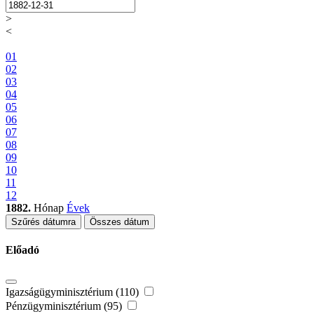
>
<
01
02
03
04
05
06
07
08
09
10
11
12
1882.
Hónap
Évek
Szűrés dátumra
Összes dátum
Előadó
Igazságügyminisztérium (110)
Pénzügyminisztérium (95)