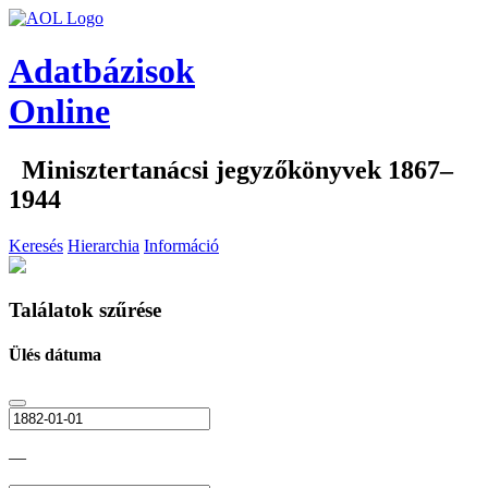
Adatbázisok
Online
Minisztertanácsi jegyzőkönyvek 1867–
1944
Keresés
Hierarchia
Információ
Találatok szűrése
Ülés dátuma
—