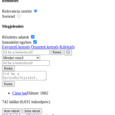
Rendezés
Relevancia szerint
Sorrend
Megjelenítés
Részletes adatok
Iratonként egyben
Egyszerű keresés
Összetett keresés
Kifejezés
Keres
ⓘ
Keres
Keres
Clear tag
Dátum: 1882
742 találat
(0,031 másodperc)
ikon nézet
lista nézet