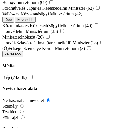
Belügyminisztérium (69)
Földművelés-, Ipar és Kereskedelmi Miniszter (62)
Vallás- és Közoktatásügyi Minisztérium (42)
több
kevesebb
Közmunka- és Közlekedésügyi Minisztérium (40)
Honvédelmi Minisztérium (33)
Miniszterelnökség (26)
Horvát-Szlavón-Dalmát (tárca nélküli) Miniszter (18)
(Ő)Felsége Személye Körüli Minisztérium (3)
kevesebb
Média
Kép (742 db)
Névtér használata
Ne használja a névteret
Személy
Testületi
Földrajzi