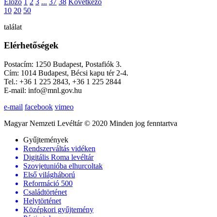
Előző
1
2
3
...
37
38
Következő
10
20
50
találat
Elérhetőségek
Postacím: 1250 Budapest, Postafiók 3.
Cím: 1014 Budapest, Bécsi kapu tér 2-4.
Tel.: +36 1 225 2843, +36 1 225 2844
E-mail: info@mnl.gov.hu
e-mail
facebook
vimeo
Magyar Nemzeti Levéltár © 2020 Minden jog fenntartva
Gyűjtemények
Rendszerváltás vidéken
Digitális Roma levéltár
Szovjetunióba elhurcoltak
Első világháború
Reformáció 500
Családtörténet
Helytörténet
Középkori gyűjtemény