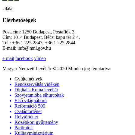
találat
Elérhetőségek
Postacím: 1250 Budapest, Postafiók 3.
Cím: 1014 Budapest, Bécsi kapu tér 2-4.
Tel.: +36 1 225 2843, +36 1 225 2844
E-mail: info@mnl.gov.hu
e-mail
facebook
vimeo
Magyar Nemzeti Levéltár © 2020 Minden jog fenntartva
Gyűjtemények
Rendszerváltás vidéken
Digitális Roma levéltár
Szovjetunióba elhurcoltak
Első világháború
Reformáció 500
Családtörténet
Helytörténet
Középkori gyűjtemény
Pártiratok
Külügyminisztérium