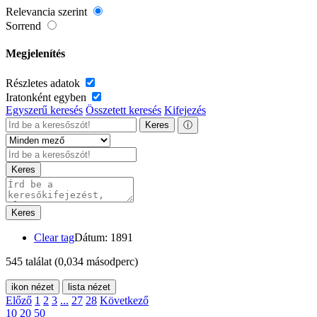
Relevancia szerint
Sorrend
Megjelenítés
Részletes adatok
Iratonként egyben
Egyszerű keresés
Összetett keresés
Kifejezés
Keres
ⓘ
Keres
Keres
Clear tag
Dátum: 1891
545 találat
(0,034 másodperc)
ikon nézet
lista nézet
Előző
1
2
3
...
27
28
Következő
10
20
50