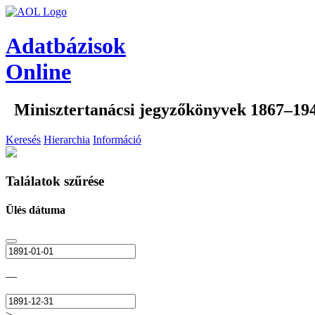
Adatbázisok
Online
Minisztertanácsi jegyzőkönyvek 1867–19
Keresés
Hierarchia
Információ
Találatok szűrése
Ülés dátuma
—
>