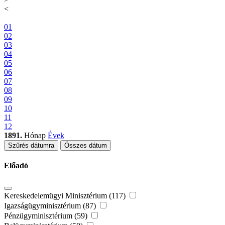
<
01
02
03
04
05
06
07
08
09
10
11
12
1891.
Hónap
Évek
Szűrés dátumra
Összes dátum
Előadó
Kereskedelemügyi Minisztérium (117)
Igazságügyminisztérium (87)
Pénzügyminisztérium (59)