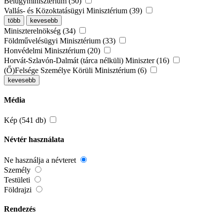
Belügyminisztérium (50)
Vallás- és Közoktatásügyi Minisztérium (39)
több
kevesebb
Miniszterelnökség (34)
Földművelésügyi Minisztérium (33)
Honvédelmi Minisztérium (20)
Horvát-Szlavón-Dalmát (tárca nélküli) Miniszter (16)
(Ő)Felsége Személye Körüli Minisztérium (6)
kevesebb
Média
Kép (541 db)
Névtér használata
Ne használja a névteret
Személy
Testületi
Földrajzi
Rendezés