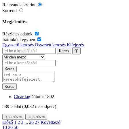
Relevancia szerint
Sorrend
Megjelenítés
Részletes adatok
Iratonként egyben
Egyszerű keresés
Összetett keresés
Kifejezés
Keres
ⓘ
Keres
Keres
Clear tag
Dátum: 1892
539 találat
(0,032 másodperc)
ikon nézet
lista nézet
Előző
1
2
3
...
26
27
Következő
10
20
50