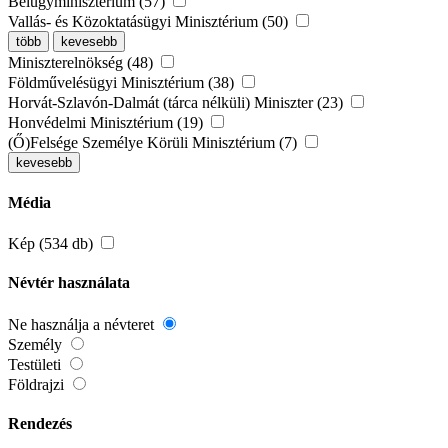
Belügyminisztérium (57)
Vallás- és Közoktatásügyi Minisztérium (50)
több
kevesebb
Miniszterelnökség (48)
Földművelésügyi Minisztérium (38)
Horvát-Szlavón-Dalmát (tárca nélküli) Miniszter (23)
Honvédelmi Minisztérium (19)
(Ő)Felsége Személye Körüli Minisztérium (7)
kevesebb
Média
Kép (534 db)
Névtér használata
Ne használja a névteret
Személy
Testületi
Földrajzi
Rendezés