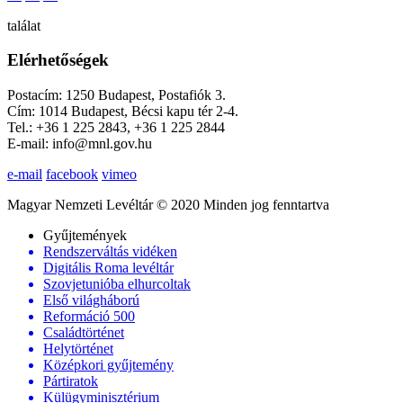
találat
Elérhetőségek
Postacím: 1250 Budapest, Postafiók 3.
Cím: 1014 Budapest, Bécsi kapu tér 2-4.
Tel.: +36 1 225 2843, +36 1 225 2844
E-mail: info@mnl.gov.hu
e-mail
facebook
vimeo
Magyar Nemzeti Levéltár © 2020 Minden jog fenntartva
Gyűjtemények
Rendszerváltás vidéken
Digitális Roma levéltár
Szovjetunióba elhurcoltak
Első világháború
Reformáció 500
Családtörténet
Helytörténet
Középkori gyűjtemény
Pártiratok
Külügyminisztérium