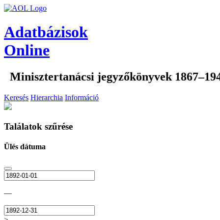
Adatbázisok
Online
Minisztertanácsi jegyzőkönyvek 1867–19
Keresés
Hierarchia
Információ
Találatok szűrése
Ülés dátuma
—
>