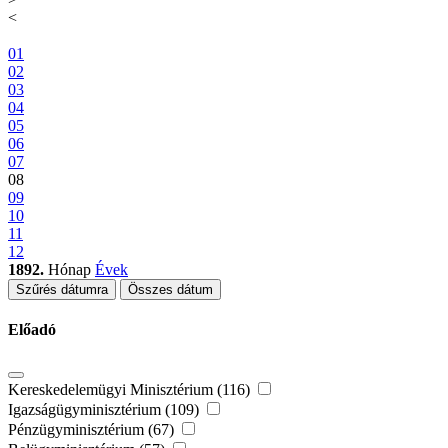
<
01
02
03
04
05
06
07
08
09
10
11
12
1892.
Hónap
Évek
Szűrés dátumra
Összes dátum
Előadó
Kereskedelemügyi Minisztérium (116)
Igazságügyminisztérium (109)
Pénzügyminisztérium (67)