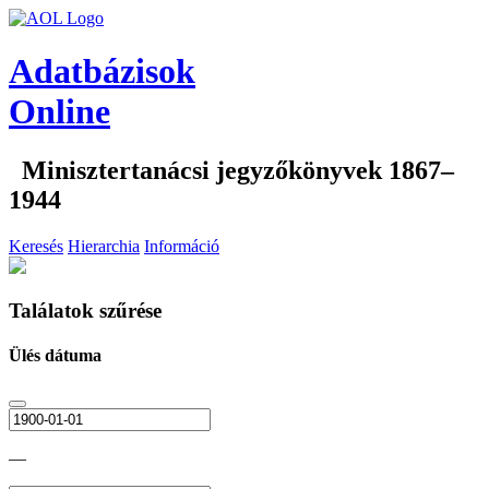
Adatbázisok
Online
Minisztertanácsi jegyzőkönyvek 1867–
1944
Keresés
Hierarchia
Információ
Találatok szűrése
Ülés dátuma
—