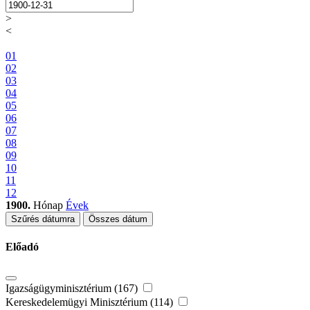
>
<
01
02
03
04
05
06
07
08
09
10
11
12
1900.
Hónap
Évek
Szűrés dátumra
Összes dátum
Előadó
Igazságügyminisztérium (167)
Kereskedelemügyi Minisztérium (114)