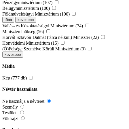
Pénzügyminisztérium (107)
Belügyminisztérium (100)
Földművelésügyi Minisztérium (100)
több
kevesebb
Vallás- és Közoktatásügyi Minisztérium (74)
Miniszterelnökség (56)
Horvát-Szlavón-Dalmát (tárca nélküli) Miniszter (22)
Honvédelmi Minisztérium (15)
(Ő)Felsége Személye Körüli Minisztérium (9)
kevesebb
Média
Kép (777 db)
Névtér használata
Ne használja a névteret
Személy
Testületi
Földrajzi