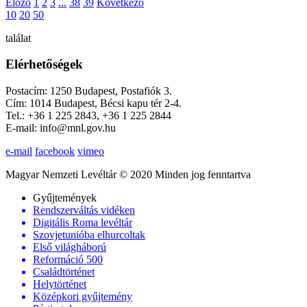
Előző
1
2
3
...
38
39
Következő
10
20
50
találat
Elérhetőségek
Postacím: 1250 Budapest, Postafiók 3.
Cím: 1014 Budapest, Bécsi kapu tér 2-4.
Tel.: +36 1 225 2843, +36 1 225 2844
E-mail: info@mnl.gov.hu
e-mail
facebook
vimeo
Magyar Nemzeti Levéltár © 2020 Minden jog fenntartva
Gyűjtemények
Rendszerváltás vidéken
Digitális Roma levéltár
Szovjetunióba elhurcoltak
Első világháború
Reformáció 500
Családtörténet
Helytörténet
Középkori gyűjtemény