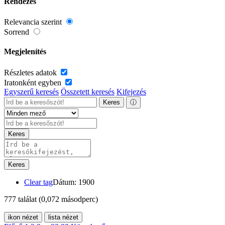
Rendezés
Relevancia szerint
Sorrend
Megjelenítés
Részletes adatok
Iratonként egyben
Egyszerű keresés
Összetett keresés
Kifejezés
Keres
ⓘ
Keres
Keres
Clear tag
Dátum: 1900
777 találat
(0,072 másodperc)
ikon nézet
lista nézet