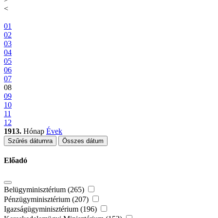
<
01
02
03
04
05
06
07
08
09
10
11
12
1913.
Hónap
Évek
Szűrés dátumra
Összes dátum
Előadó
Belügyminisztérium (265)
Pénzügyminisztérium (207)
Igazságügyminisztérium (196)