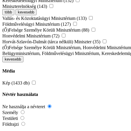
Kereskedelemügyi Minisztérium (152)
Miniszterelnökség (143)
több
kevesebb
Vallás- és Közoktatásügyi Minisztérium (133)
Földművelésügyi Minisztérium (127)
(Ő)Felsége Személye Körüli Minisztérium (88)
Honvédelmi Minisztérium (72)
Horvát-Szlavón-Dalmát (tárca nélküli) Miniszter (35)
(Ő)Felsége Személye Körüli Minisztérium, Honvédelmi Minisztérium
Belügyminisztérium, Földművelésügyi Minisztérium, Kereskedelemüg
kevesebb
Média
Kép (1433 db)
Névtér használata
Ne használja a névteret
Személy
Testületi
Földrajzi