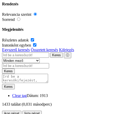
Rendezés
Relevancia szerint
Sorrend
Megjelenítés
Részletes adatok
Iratonként egyben
Egyszerű keresés
Összetett keresés
Kifejezés
Keres
ⓘ
Keres
Keres
Clear tag
Dátum: 1913
1433 találat
(0,031 másodperc)
ikon nézet
lista nézet