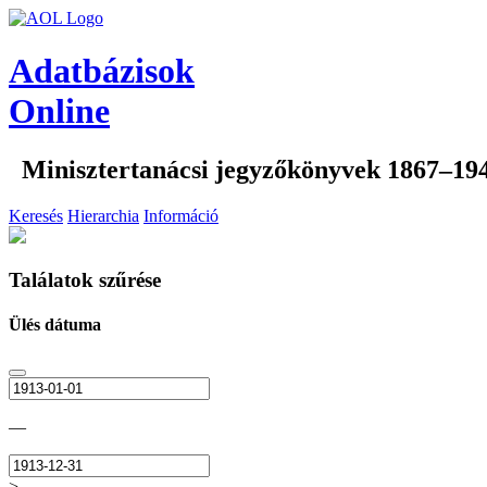
Adatbázisok
Online
Minisztertanácsi jegyzőkönyvek 1867–19
Keresés
Hierarchia
Információ
Találatok szűrése
Ülés dátuma
—
>