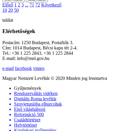
Előző
1
2
3
...
71
72
Következő
10
20
50
találat
Elérhetőségek
Postacím: 1250 Budapest, Postafiók 3.
Cím: 1014 Budapest, Bécsi kapu tér 2-4.
Tel.: +36 1 225 2843, +36 1 225 2844
E-mail: info@mnl.gov.hu
e-mail
facebook
vimeo
Magyar Nemzeti Levéltár © 2020 Minden jog fenntartva
Gyűjtemények
Rendszerváltás vidéken
Digitális Roma levéltár
Szovjetunióba elhurcoltak
Első világháború
Reformáció 500
Családtörténet
Helytörténet
Középkori gyűjtemény