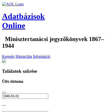
Adatbázisok
Online
Minisztertanácsi jegyzőkönyvek 1867–
1944
Keresés
Hierarchia
Információ
Találatok szűrése
Ülés dátuma
—