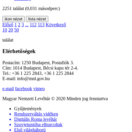
2251 találat
(0,031 másodperc)
ikon nézet
lista nézet
Előző
1
2
3
...
112
113
Következő
10
20
50
találat
Elérhetőségek
Postacím: 1250 Budapest, Postafiók 3.
Cím: 1014 Budapest, Bécsi kapu tér 2-4.
Tel.: +36 1 225 2843, +36 1 225 2844
E-mail: info@mnl.gov.hu
e-mail
facebook
vimeo
Magyar Nemzeti Levéltár © 2020 Minden jog fenntartva
Gyűjtemények
Rendszerváltás vidéken
Digitális Roma levéltár
Szovjetunióba elhurcoltak
Első világháború