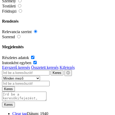
Személy
Testületi
Földrajzi
Rendezés
Relevancia szerint
Sorrend
Megjelenítés
Részletes adatok
Iratonként egyben
Egyszerű keresés
Összetett keresés
Kifejezés
Keres
ⓘ
Keres
Keres
Clear tag
Dátum: 1940