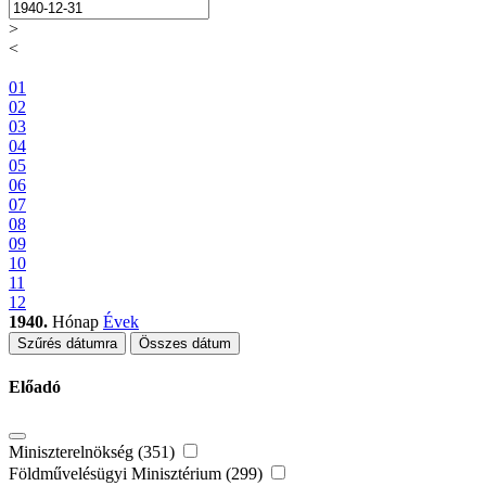
>
<
01
02
03
04
05
06
07
08
09
10
11
12
1940.
Hónap
Évek
Szűrés dátumra
Összes dátum
Előadó
Miniszterelnökség (351)
Földművelésügyi Minisztérium (299)