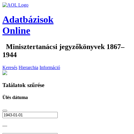
Adatbázisok
Online
Minisztertanácsi jegyzőkönyvek 1867–
1944
Keresés
Hierarchia
Információ
Találatok szűrése
Ülés dátuma
—