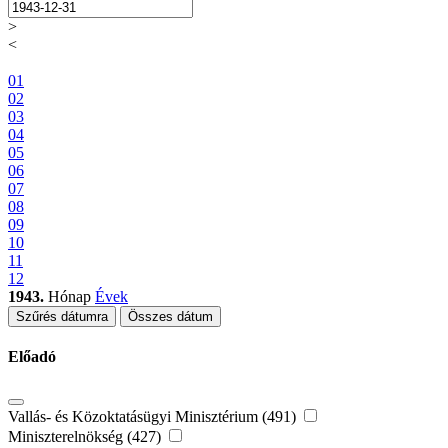
>
<
01
02
03
04
05
06
07
08
09
10
11
12
1943.
Hónap
Évek
Szűrés dátumra
Összes dátum
Előadó
Vallás- és Közoktatásügyi Minisztérium (491)
Miniszterelnökség (427)