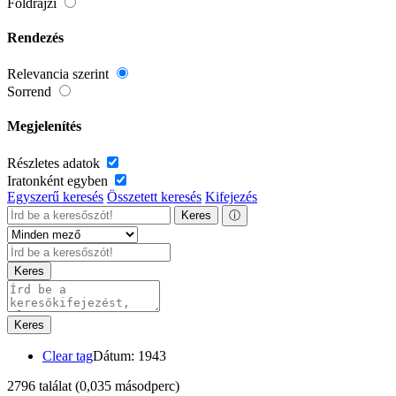
Földrajzi
Rendezés
Relevancia szerint
Sorrend
Megjelenítés
Részletes adatok
Iratonként egyben
Egyszerű keresés
Összetett keresés
Kifejezés
Keres
ⓘ
Keres
Keres
Clear tag
Dátum: 1943
2796 találat
(0,035 másodperc)