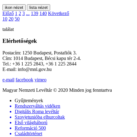
ikon nézet
lista nézet
Előző
1
2
3
...
139
140
Következő
10
20
50
találat
Elérhetőségek
Postacím: 1250 Budapest, Postafiók 3.
Cím: 1014 Budapest, Bécsi kapu tér 2-4.
Tel.: +36 1 225 2843, +36 1 225 2844
E-mail: info@mnl.gov.hu
e-mail
facebook
vimeo
Magyar Nemzeti Levéltár © 2020 Minden jog fenntartva
Gyűjtemények
Rendszerváltás vidéken
Digitális Roma levéltár
Szovjetunióba elhurcoltak
Első világháború
Reformáció 500
Családtörténet