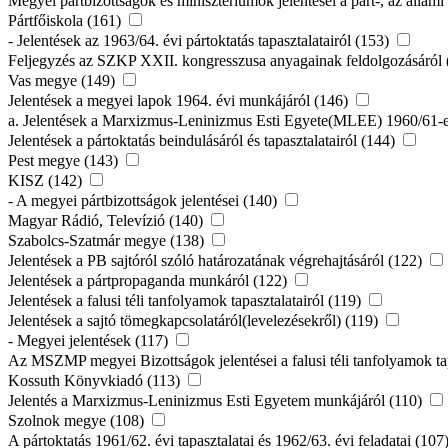
Megyei pártbizottságok és minisztériumok jelentései a párt-, az állam
Pártfőiskola (161)
- Jelentések az 1963/64. évi pártoktatás tapasztalatairól (153)
Feljegyzés az SZKP XXII. kongresszusa anyagainak feldolgozásáról
Vas megye (149)
Jelentések a megyei lapok 1964. évi munkájáról (146)
a. Jelentések a Marxizmus-Leninizmus Esti Egyete(MLEE) 1960/61-es
Jelentések a pártoktatás beindulásáról és tapasztalatairól (144)
Pest megye (143)
KISZ (142)
- A megyei pártbizottságok jelentései (140)
Magyar Rádió, Televízió (140)
Szabolcs-Szatmár megye (138)
Jelentések a PB sajtóról szóló határozatának végrehajtásáról (122)
Jelentések a pártpropaganda munkáról (122)
Jelentések a falusi téli tanfolyamok tapasztalatairól (119)
Jelentések a sajtó tömegkapcsolatáról(levelezésekről) (119)
- Megyei jelentések (117)
Az MSZMP megyei Bizottságok jelentései a falusi téli tanfolyamok tap
Kossuth Könyvkiadó (113)
Jelentés a Marxizmus-Leninizmus Esti Egyetem munkájáról (110)
Szolnok megye (108)
A pártoktatás 1961/62. évi tapasztalatai és 1962/63. évi feladatai (107