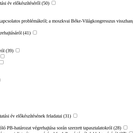
atási év előkészítéséről (50)
apcsolatos problémákról; a moszkvai Béke-Világkongresszus visszhangj
grehajtásáról (41)
ról (39)
tatási év előkészítésének feladatai (31)
szóló PB-határozat végrehajtása során szerzett tapasztalatokról (28)