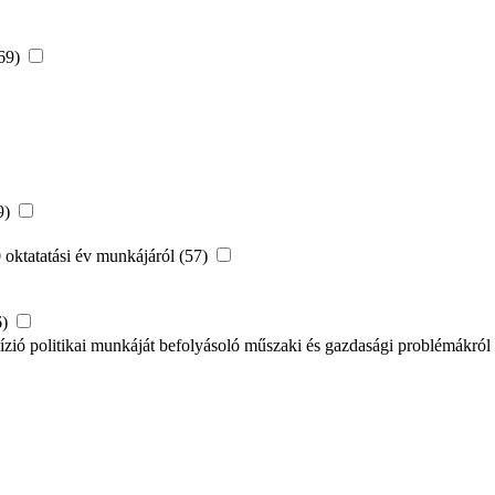
(69)
9)
oktatatási év munkájáról (57)
6)
levízió politikai munkáját befolyásoló műszaki és gazdasági problémákról 