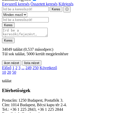
Egyszerű keresés
Összetett keresés
Kifejezés
Keres
ⓘ
Keres
Keres
34049 találat
(0,537 másodperc)
Túl sok találat, 5000 került megjelenítésre
ikon nézet
lista nézet
Előző
1
2
3
...
249
250
Következő
10
20
50
találat
Elérhetőségek
Postacím: 1250 Budapest, Postafiók 3.
Cím: 1014 Budapest, Bécsi kapu tér 2-4.
Tel.: +36 1 225 2843, +36 1 225 2844