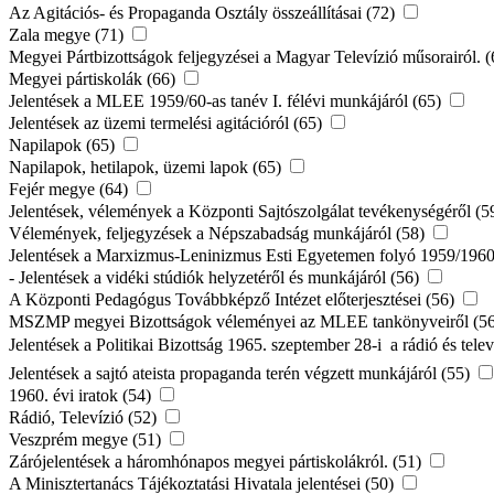
Az Agitációs- és Propaganda Osztály összeállításai (72)
Zala megye (71)
Megyei Pártbizottságok feljegyzései a Magyar Televízió műsorairól. 
Megyei pártiskolák (66)
Jelentések a MLEE 1959/60-as tanév I. félévi munkájáról (65)
Jelentések az üzemi termelési agitációról (65)
Napilapok (65)
Napilapok, hetilapok, üzemi lapok (65)
Fejér megye (64)
Jelentések, vélemények a Központi Sajtószolgálat tevékenységéről (5
Vélemények, feljegyzések a Népszabadság munkájáról (58)
Jelentések a Marxizmus-Leninizmus Esti Egyetemen folyó 1959/1960 
- Jelentések a vidéki stúdiók helyzetéről és munkájáról (56)
A Központi Pedagógus Továbbképző Intézet előterjesztései (56)
MSZMP megyei Bizottságok véleményei az MLEE tankönyveiről (5
Jelentések a Politikai Bizottság 1965. szeptember 28-i  a rádió és te
Jelentések a sajtó ateista propaganda terén végzett munkájáról (55)
1960. évi iratok (54)
Rádió, Televízió (52)
Veszprém megye (51)
Zárójelentések a háromhónapos megyei pártiskolákról. (51)
A Minisztertanács Tájékoztatási Hivatala jelentései (50)