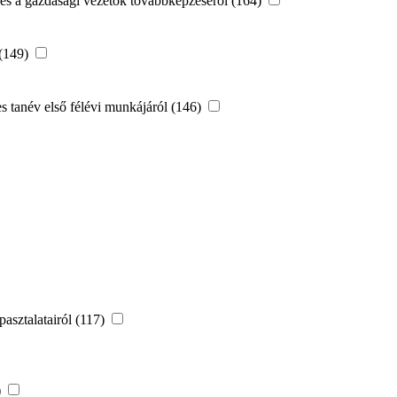
i és a gazdasági vezetők továbbképzéséről (164)
 (149)
 tanév első félévi munkájáról (146)
asztalatairól (117)
)