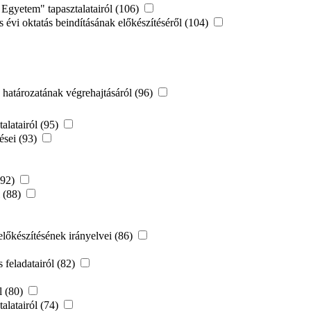
 Egyetem" tapasztalatairól (106)
es évi oktatás beindításának előkészítéséről (104)
ló határozatának végrehajtásáról (96)
talatairól (95)
ései (93)
(92)
l (88)
előkészítésének irányelvei (86)
s feladatairól (82)
l (80)
alatairól (74)