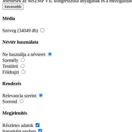
Jelentések az MSZMP VII. kongresszusa anyagának és a mezőgazdaság 
kevesebb
Média
Szöveg (34049 db)
Névtér használata
Ne használja a névteret
Személy
Testületi
Földrajzi
Rendezés
Relevancia szerint
Sorrend
Megjelenítés
Részletes adatok
Iratonként egyben