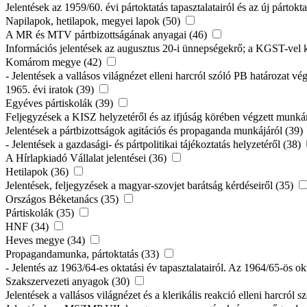
Jelentések az 1959/60. évi pártoktatás tapasztalatairól és az új pártokt
Napilapok, hetilapok, megyei lapok (50)
A MR és MTV pártbizottságának anyagai (46)
Információs jelentések az augusztus 20-i ünnepségekrő; a KGST-vel k
Komárom megye (42)
- Jelentések a vallásos világnézet elleni harcról szóló PB határozat vé
1965. évi iratok (39)
Egyéves pártiskolák (39)
Feljegyzések a KISZ helyzetéről és az ifjúság körében végzett munká
Jelentések a pártbizottságok agitációs és propaganda munkájáról (39)
- Jelentések a gazdasági- és pártpolitikai tájékoztatás helyzetéről (38)
A Hírlapkiadó Vállalat jelentései (36)
Hetilapok (36)
Jelentések, feljegyzések a magyar-szovjet barátság kérdéseiről (35)
Országos Béketanács (35)
Pártiskolák (35)
HNF (34)
Heves megye (34)
Propagandamunka, pártoktatás (33)
- Jelentés az 1963/64-es oktatási év tapasztalatairól. Az 1964/65-ös ok
Szakszervezeti anyagok (30)
Jelentések a vallásos világnézet és a klerikális reakció elleni harcról 