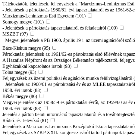
Tájékoztatók, jelentések, feljegyzések a "Marxizmus-Leninizmus Esti
- Jelentések a pártoktatás 1960/61. évi tapasztalatairól és az 1961/62-
Marxizmus-Leninizmus Esti Egyetem (101)
Somogy megye (101)
- Jelentések a pártoktatás tapasztalatairól és feladatairól (100)
MSZBT (97)
- Megyei jelentések a PB 1960. április 19-i  az üzemi agitációról szó
Bács-Kiskun megye (95)
Pártoktatás: jelentések az 1961/62-es pártoktatás első félévének tapasz
A Hazafias Népfront és az Országos Béketanács tájékoztatói, feljegyz
Egyházakkal kapcsolatos iratok (93)
Tolna megye (93)
Feljegyzések az üzemi politikai és agitációs munka felülvizsgálatáról 
- Jelentések az 1960/61-es pártoktatási év és az MLEE tapasztalatairó
1958. évi iratok (88)
Békés megye (86)
Megyei jelentések az 1958/59-es pártoktatási évről, az 1959/60-as év 
1964. évi iratok (83)
Jelentés a párton belüli információ tapasztalatairól és a továbbfejleszté
Rádió- és Televízió (81)
Jelentések a Marxizmus-Leninizmus Középfokú Iskola tapasztalatairó
Feljegyzések az SZKP XXII. kongresszusáról tartott pártnapok tapaszt