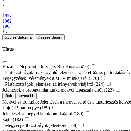
<
1957
1962
1967
Év
Szűrés dátumra
Összes dátum
Típus
Hazafias Népfront, Országos Béketanács (450)
- Pártbizottságok összefoglaló jelentései az 1964-65-ös pártoktatási év
Feljegyzések, vélemények a MTV munkájáról (276)
- Pártbizottságok jelentései az irányelvek vitájáról (224)
Jelentések a propagandamunka megyei tapasztalatairól (223)
több
kevesebb
Megyei sajtó, rádió: Jelentések a megyei sajtó és a lapterjesztés helyz
Hajdú-Bihar megye (189)
Jelentések a megyei lapok munkájáról (189)
Sajtó (182)
- Megyei pártbizottságok jelentései (168)