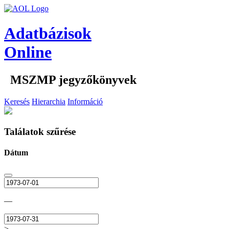
Adatbázisok
Online
MSZMP jegyzőkönyvek
Keresés
Hierarchia
Információ
Találatok szűrése
Dátum
—
>