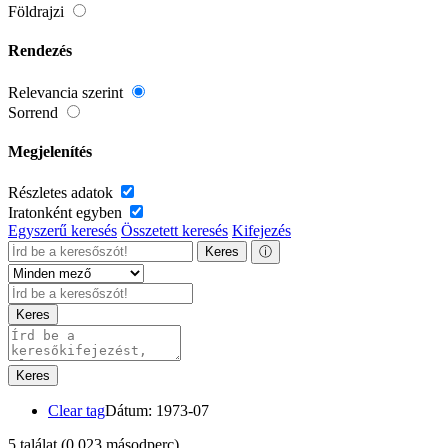
Földrajzi
Rendezés
Relevancia szerint
Sorrend
Megjelenítés
Részletes adatok
Iratonként egyben
Egyszerű keresés
Összetett keresés
Kifejezés
Keres
ⓘ
Keres
Keres
Clear tag
Dátum: 1973-07
5 találat
(0,023 másodperc)