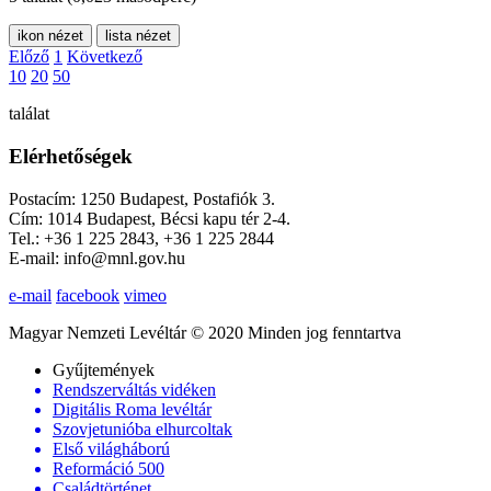
ikon nézet
lista nézet
Előző
1
Következő
10
20
50
találat
Elérhetőségek
Postacím: 1250 Budapest, Postafiók 3.
Cím: 1014 Budapest, Bécsi kapu tér 2-4.
Tel.: +36 1 225 2843, +36 1 225 2844
E-mail: info@mnl.gov.hu
e-mail
facebook
vimeo
Magyar Nemzeti Levéltár © 2020 Minden jog fenntartva
Gyűjtemények
Rendszerváltás vidéken
Digitális Roma levéltár
Szovjetunióba elhurcoltak
Első világháború
Reformáció 500
Családtörténet