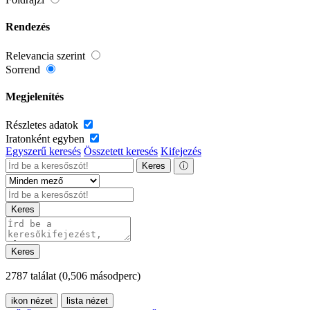
Rendezés
Relevancia szerint
Sorrend
Megjelenítés
Részletes adatok
Iratonként egyben
Egyszerű keresés
Összetett keresés
Kifejezés
Keres
ⓘ
Keres
Keres
2787 találat
(0,506 másodperc)
ikon nézet
lista nézet