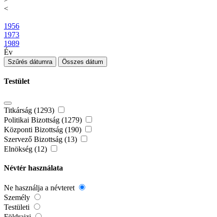
<
1956
1973
1989
Év
Szűrés dátumra
Összes dátum
Testület
Titkárság (1293)
Politikai Bizottság (1279)
Központi Bizottság (190)
Szervező Bizottság (13)
Elnökség (12)
Névtér használata
Ne használja a névteret
Személy
Testületi
Földrajzi