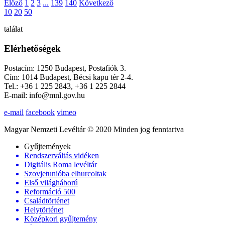
Előző
1
2
3
...
139
140
Következő
10
20
50
találat
Elérhetőségek
Postacím: 1250 Budapest, Postafiók 3.
Cím: 1014 Budapest, Bécsi kapu tér 2-4.
Tel.: +36 1 225 2843, +36 1 225 2844
E-mail: info@mnl.gov.hu
e-mail
facebook
vimeo
Magyar Nemzeti Levéltár © 2020 Minden jog fenntartva
Gyűjtemények
Rendszerváltás vidéken
Digitális Roma levéltár
Szovjetunióba elhurcoltak
Első világháború
Reformáció 500
Családtörténet
Helytörténet
Középkori gyűjtemény