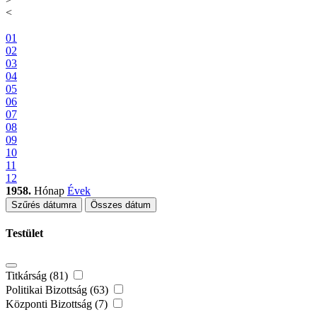
<
01
02
03
04
05
06
07
08
09
10
11
12
1958.
Hónap
Évek
Szűrés dátumra
Összes dátum
Testület
Titkárság (81)
Politikai Bizottság (63)
Központi Bizottság (7)