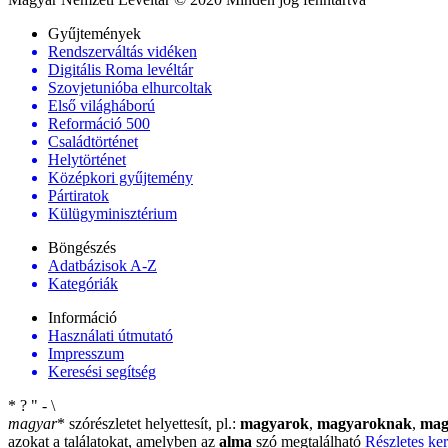
Gyűjtemények
Rendszerváltás vidéken
Digitális Roma levéltár
Szovjetunióba elhurcoltak
Első világháború
Reformáció 500
Családtörténet
Helytörténet
Középkori gyűjtemény
Pártiratok
Külügyminisztérium
Böngészés
Adatbázisok A-Z
Kategóriák
Információ
Használati útmutató
Impresszum
Keresési segítség
*
?
"
-
\
magyar
*
szórészletet helyettesít, pl.:
magyarok
,
magyaroknak
,
mag
azokat a találatokat, amelyben az
alma
szó megtalálható
Részletes ker