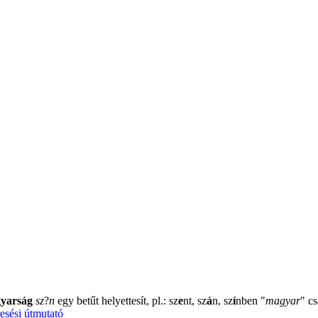
yarság
sz
?
n
egy betűt helyettesít, pl.: sz
e
nt, sz
á
n, sz
í
nben
"
magyar
"
cs
esési útmutató