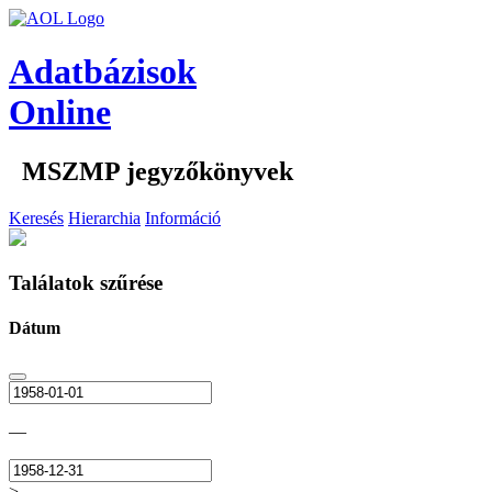
Adatbázisok
Online
MSZMP jegyzőkönyvek
Keresés
Hierarchia
Információ
Találatok szűrése
Dátum
—
>