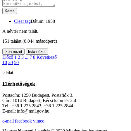
Keres
Clear tag
Dátum: 1958
A névtér nem talált.
151 találat
(0,044 másodperc)
ikon nézet
lista nézet
Előző
1
2
3
...
7
8
Következő
10
20
50
találat
Elérhetőségek
Postacím: 1250 Budapest, Postafiók 3.
Cím: 1014 Budapest, Bécsi kapu tér 2-4.
Tel.: +36 1 225 2843, +36 1 225 2844
E-mail: info@mnl.gov.hu
e-mail
facebook
vimeo
Magyar Nemzeti Levéltár © 2020 Minden jog fenntartva