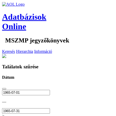
Adatbázisok
Online
MSZMP jegyzőkönyvek
Keresés
Hierarchia
Információ
Találatok szűrése
Dátum
—
>