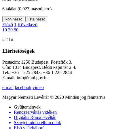
6 találat
(0,023 másodperc)
ikon nézet
lista nézet
Előző
1
Következő
10
20
50
találat
Elérhetőségek
Postacím: 1250 Budapest, Postafiók 3.
Cím: 1014 Budapest, Bécsi kapu tér 2-4.
Tel.: +36 1 225 2843, +36 1 225 2844
E-mail: info@mnl.gov.hu
e-mail
facebook
vimeo
Magyar Nemzeti Levéltár © 2020 Minden jog fenntartva
Gyűjtemények
Rendszerváltás vidéken
Digitális Roma levéltár
Szovjetunióba elhurcoltak
Első világháború