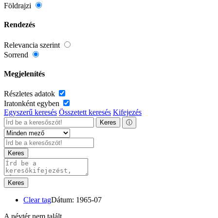
Földrajzi
Rendezés
Relevancia szerint
Sorrend
Megjelenítés
Részletes adatok
Iratonként egyben
Egyszerű keresés
Összetett keresés
Kifejezés
Keres
ⓘ
Keres
Keres
Clear tag
Dátum: 1965-07
A névtér nem talált.