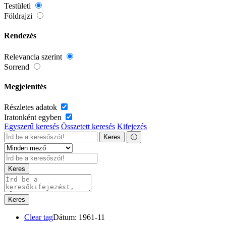
Testületi
Földrajzi
Rendezés
Relevancia szerint
Sorrend
Megjelenítés
Részletes adatok
Iratonként egyben
Egyszerű keresés
Összetett keresés
Kifejezés
Keres
ⓘ
Keres
Keres
Clear tag
Dátum: 1961-11