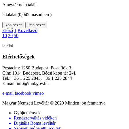
A névtér nem talált.
5 találat
(0,045 másodperc)
ikon nézet
lista nézet
Előző
1
Következő
10
20
50
találat
Elérhetőségek
Postacím: 1250 Budapest, Postafiók 3.
Cím: 1014 Budapest, Bécsi kapu tér 2-4.
Tel.: +36 1 225 2843, +36 1 225 2844
E-mail: info@mnl.gov.hu
e-mail
facebook
vimeo
Magyar Nemzeti Levéltár © 2020 Minden jog fenntartva
Gyűjtemények
Rendszerváltás vidéken
Digitális Roma levéltár
Szovjetunióba elhurcoltak