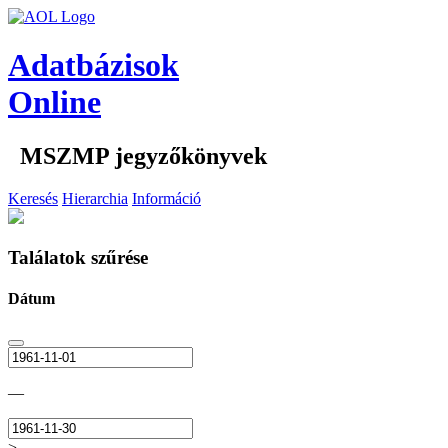
Adatbázisok
Online
MSZMP jegyzőkönyvek
Keresés
Hierarchia
Információ
Találatok szűrése
Dátum
—
>