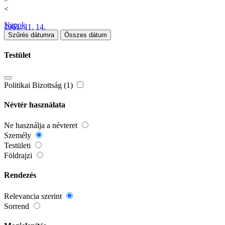
<
Napok
1961. 11. 14.
Szűrés dátumra
Összes dátum
Testület
Politikai Bizottság (1)
Névtér használata
Ne használja a névteret
Személy
Testületi
Földrajzi
Rendezés
Relevancia szerint
Sorrend