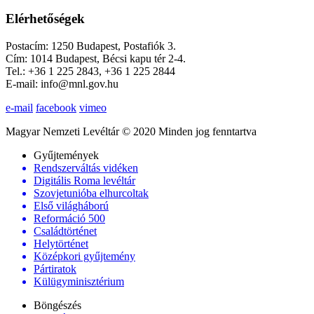
Elérhetőségek
Postacím: 1250 Budapest, Postafiók 3.
Cím: 1014 Budapest, Bécsi kapu tér 2-4.
Tel.: +36 1 225 2843, +36 1 225 2844
E-mail: info@mnl.gov.hu
e-mail
facebook
vimeo
Magyar Nemzeti Levéltár © 2020 Minden jog fenntartva
Gyűjtemények
Rendszerváltás vidéken
Digitális Roma levéltár
Szovjetunióba elhurcoltak
Első világháború
Reformáció 500
Családtörténet
Helytörténet
Középkori gyűjtemény
Pártiratok
Külügyminisztérium
Böngészés