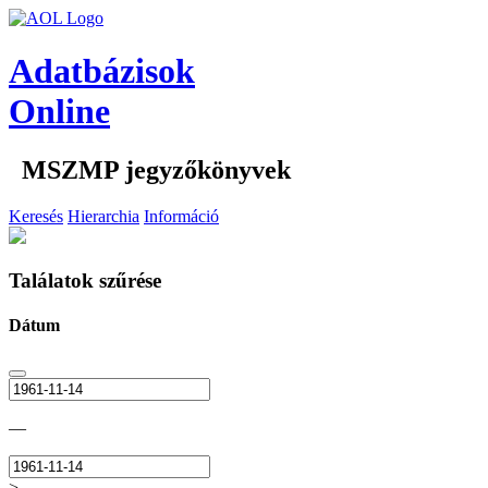
Adatbázisok
Online
MSZMP jegyzőkönyvek
Keresés
Hierarchia
Információ
Találatok szűrése
Dátum
—
>