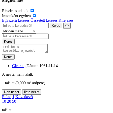
Megjelenítés
Részletes adatok
Iratonként egyben
Egyszerű keresés
Összetett keresés
Kifejezés
Keres
ⓘ
Keres
Keres
Clear tag
Dátum: 1961-11-14
A névtér nem talált.
1 találat
(0,009 másodperc)
ikon nézet
lista nézet
Előző
1
Következő
10
20
50
találat