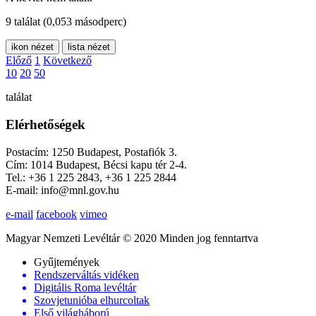
9 találat
(0,053 másodperc)
ikon nézet
lista nézet
Előző
1
Következő
10
20
50
találat
Elérhetőségek
Postacím: 1250 Budapest, Postafiók 3.
Cím: 1014 Budapest, Bécsi kapu tér 2-4.
Tel.: +36 1 225 2843, +36 1 225 2844
E-mail: info@mnl.gov.hu
e-mail
facebook
vimeo
Magyar Nemzeti Levéltár © 2020 Minden jog fenntartva
Gyűjtemények
Rendszerváltás vidéken
Digitális Roma levéltár
Szovjetunióba elhurcoltak
Első világháború