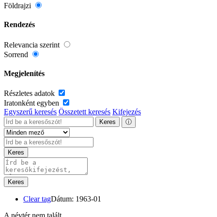
Földrajzi
Rendezés
Relevancia szerint
Sorrend
Megjelenítés
Részletes adatok
Iratonként egyben
Egyszerű keresés
Összetett keresés
Kifejezés
Keres
ⓘ
Keres
Keres
Clear tag
Dátum: 1963-01
A névtér nem talált.