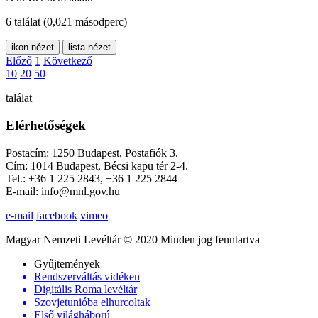
6 találat
(0,021 másodperc)
ikon nézet
lista nézet
Előző
1
Következő
10
20
50
találat
Elérhetőségek
Postacím: 1250 Budapest, Postafiók 3.
Cím: 1014 Budapest, Bécsi kapu tér 2-4.
Tel.: +36 1 225 2843, +36 1 225 2844
E-mail: info@mnl.gov.hu
e-mail
facebook
vimeo
Magyar Nemzeti Levéltár © 2020 Minden jog fenntartva
Gyűjtemények
Rendszerváltás vidéken
Digitális Roma levéltár
Szovjetunióba elhurcoltak
Első világháború