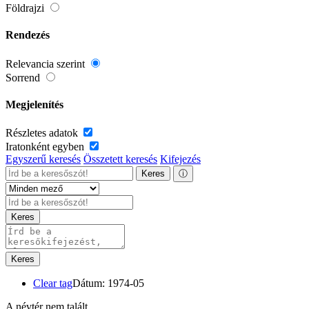
Földrajzi
Rendezés
Relevancia szerint
Sorrend
Megjelenítés
Részletes adatok
Iratonként egyben
Egyszerű keresés
Összetett keresés
Kifejezés
Keres
ⓘ
Keres
Keres
Clear tag
Dátum: 1974-05
A névtér nem talált.