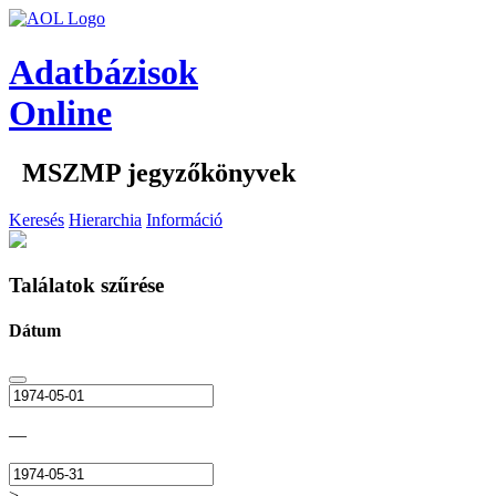
Adatbázisok
Online
MSZMP jegyzőkönyvek
Keresés
Hierarchia
Információ
Találatok szűrése
Dátum
—
>