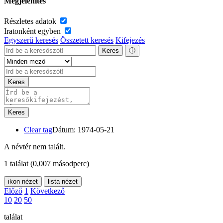
Megjelenítés
Részletes adatok
Iratonként egyben
Egyszerű keresés
Összetett keresés
Kifejezés
Keres
ⓘ
Keres
Keres
Clear tag
Dátum: 1974-05-21
A névtér nem talált.
1 találat
(0,007 másodperc)
ikon nézet
lista nézet
Előző
1
Következő
10
20
50
találat