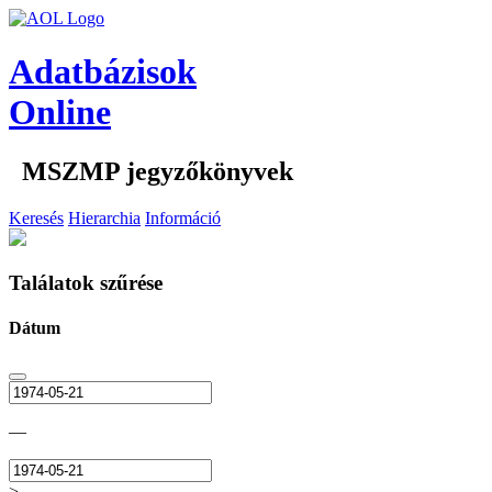
Adatbázisok
Online
MSZMP jegyzőkönyvek
Keresés
Hierarchia
Információ
Találatok szűrése
Dátum
—
>