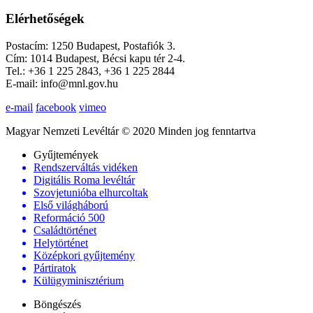
Elérhetőségek
Postacím: 1250 Budapest, Postafiók 3.
Cím: 1014 Budapest, Bécsi kapu tér 2-4.
Tel.: +36 1 225 2843, +36 1 225 2844
E-mail: info@mnl.gov.hu
e-mail
facebook
vimeo
Magyar Nemzeti Levéltár © 2020 Minden jog fenntartva
Gyűjtemények
Rendszerváltás vidéken
Digitális Roma levéltár
Szovjetunióba elhurcoltak
Első világháború
Reformáció 500
Családtörténet
Helytörténet
Középkori gyűjtemény
Pártiratok
Külügyminisztérium
Böngészés