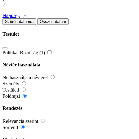
<
Napok
1974. 05. 21.
Szűrés dátumra
Összes dátum
Testület
Politikai Bizottság (1)
Névtér használata
Ne használja a névteret
Személy
Testületi
Földrajzi
Rendezés
Relevancia szerint
Sorrend