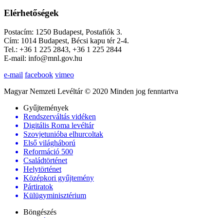
Elérhetőségek
Postacím: 1250 Budapest, Postafiók 3.
Cím: 1014 Budapest, Bécsi kapu tér 2-4.
Tel.: +36 1 225 2843, +36 1 225 2844
E-mail: info@mnl.gov.hu
e-mail
facebook
vimeo
Magyar Nemzeti Levéltár © 2020 Minden jog fenntartva
Gyűjtemények
Rendszerváltás vidéken
Digitális Roma levéltár
Szovjetunióba elhurcoltak
Első világháború
Reformáció 500
Családtörténet
Helytörténet
Középkori gyűjtemény
Pártiratok
Külügyminisztérium
Böngészés