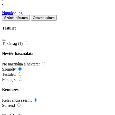
<
Napok
1977. 09. 26.
Szűrés dátumra
Összes dátum
Testület
Titkárság (1)
Névtér használata
Ne használja a névteret
Személy
Testületi
Földrajzi
Rendezés
Relevancia szerint
Sorrend