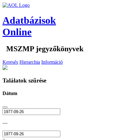
Adatbázisok
Online
MSZMP jegyzőkönyvek
Keresés
Hierarchia
Információ
Találatok szűrése
Dátum
—
>