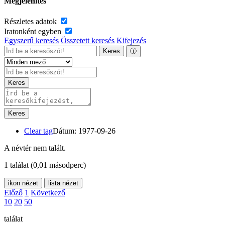
Megjelenítés
Részletes adatok
Iratonként egyben
Egyszerű keresés
Összetett keresés
Kifejezés
Keres
ⓘ
Keres
Keres
Clear tag
Dátum: 1977-09-26
A névtér nem talált.
1 találat
(0,01 másodperc)
ikon nézet
lista nézet
Előző
1
Következő
10
20
50
találat