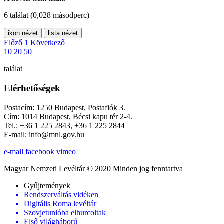
6 találat
(0,028 másodperc)
ikon nézet
lista nézet
Előző
1
Következő
10
20
50
találat
Elérhetőségek
Postacím: 1250 Budapest, Postafiók 3.
Cím: 1014 Budapest, Bécsi kapu tér 2-4.
Tel.: +36 1 225 2843, +36 1 225 2844
E-mail: info@mnl.gov.hu
e-mail
facebook
vimeo
Magyar Nemzeti Levéltár © 2020 Minden jog fenntartva
Gyűjtemények
Rendszerváltás vidéken
Digitális Roma levéltár
Szovjetunióba elhurcoltak
Első világháború