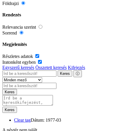
Földrajzi
Rendezés
Relevancia szerint
Sorrend
Megjelenítés
Részletes adatok
Iratonként egyben
Egyszerű keresés
Összetett keresés
Kifejezés
Keres
ⓘ
Keres
Keres
Clear tag
Dátum: 1977-03
A névtér nem talált.