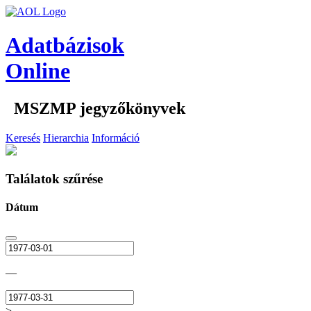
Adatbázisok
Online
MSZMP jegyzőkönyvek
Keresés
Hierarchia
Információ
Találatok szűrése
Dátum
—
>