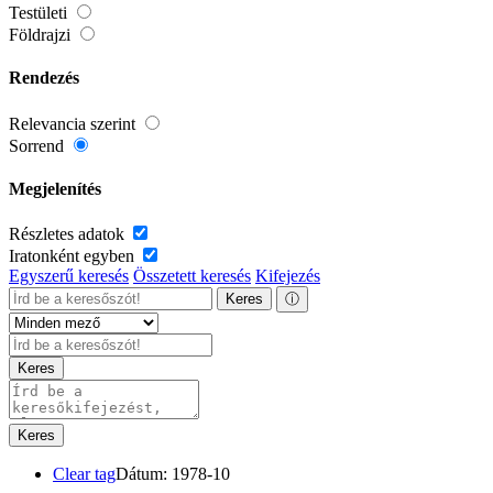
Testületi
Földrajzi
Rendezés
Relevancia szerint
Sorrend
Megjelenítés
Részletes adatok
Iratonként egyben
Egyszerű keresés
Összetett keresés
Kifejezés
Keres
ⓘ
Keres
Keres
Clear tag
Dátum: 1978-10