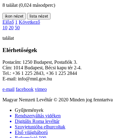
8 találat
(0,024 másodperc)
ikon nézet
lista nézet
Előző
1
Következő
10
20
50
találat
Elérhetőségek
Postacím: 1250 Budapest, Postafiók 3.
Cím: 1014 Budapest, Bécsi kapu tér 2-4.
Tel.: +36 1 225 2843, +36 1 225 2844
E-mail: info@mnl.gov.hu
e-mail
facebook
vimeo
Magyar Nemzeti Levéltár © 2020 Minden jog fenntartva
Gyűjtemények
Rendszerváltás vidéken
Digitális Roma levéltár
Szovjetunióba elhurcoltak
Első világháború
Reformáció 500