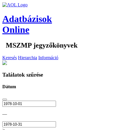
Adatbázisok
Online
MSZMP jegyzőkönyvek
Keresés
Hierarchia
Információ
Találatok szűrése
Dátum
—
>