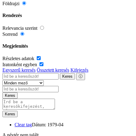
Földrajzi
Rendezés
Relevancia szerint
Sorrend
Megjelenítés
Részletes adatok
Iratonként egyben
Egyszerű keresés
Összetett keresés
Kifejezés
Keres
ⓘ
Keres
Keres
Clear tag
Dátum: 1979-04
A névtér nem talált.