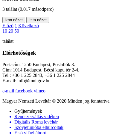
3 találat
(0,017 másodperc)
ikon nézet
lista nézet
Előző
1
Következő
10
20
50
találat
Elérhetőségek
Postacím: 1250 Budapest, Postafiók 3.
Cím: 1014 Budapest, Bécsi kapu tér 2-4.
Tel.: +36 1 225 2843, +36 1 225 2844
E-mail: info@mnl.gov.hu
e-mail
facebook
vimeo
Magyar Nemzeti Levéltár © 2020 Minden jog fenntartva
Gyűjtemények
Rendszerváltás vidéken
Digitális Roma levéltár
Szovjetunióba elhurcoltak
Első világháború