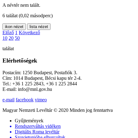
A névtér nem talált.
6 találat
(0,02 másodperc)
ikon nézet
lista nézet
Előző
1
Következő
10
20
50
találat
Elérhetőségek
Postacím: 1250 Budapest, Postafiók 3.
Cím: 1014 Budapest, Bécsi kapu tér 2-4.
Tel.: +36 1 225 2843, +36 1 225 2844
E-mail: info@mnl.gov.hu
e-mail
facebook
vimeo
Magyar Nemzeti Levéltár © 2020 Minden jog fenntartva
Gyűjtemények
Rendszerváltás vidéken
Digitális Roma levéltár
Szovjetunióba elhurcoltak