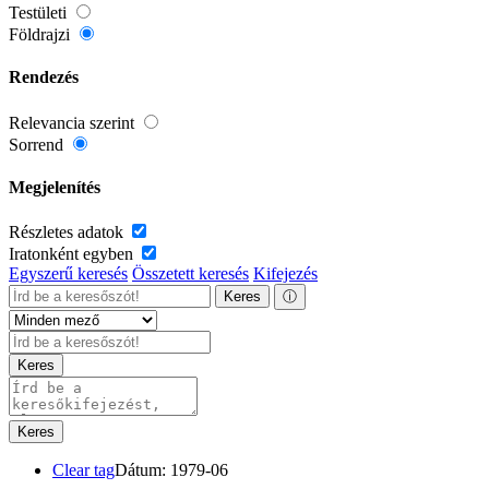
Testületi
Földrajzi
Rendezés
Relevancia szerint
Sorrend
Megjelenítés
Részletes adatok
Iratonként egyben
Egyszerű keresés
Összetett keresés
Kifejezés
Keres
ⓘ
Keres
Keres
Clear tag
Dátum: 1979-06