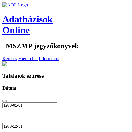
Adatbázisok
Online
MSZMP jegyzőkönyvek
Keresés
Hierarchia
Információ
Találatok szűrése
Dátum
—
>