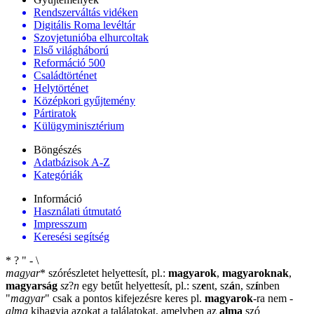
Rendszerváltás vidéken
Digitális Roma levéltár
Szovjetunióba elhurcoltak
Első világháború
Reformáció 500
Családtörténet
Helytörténet
Középkori gyűjtemény
Pártiratok
Külügyminisztérium
Böngészés
Adatbázisok A-Z
Kategóriák
Információ
Használati útmutató
Impresszum
Keresési segítség
*
?
"
-
\
magyar
*
szórészletet helyettesít, pl.:
magyarok
,
magyaroknak
,
magyarság
sz
?
n
egy betűt helyettesít, pl.: sz
e
nt, sz
á
n, sz
í
nben
"
magyar
"
csak a pontos kifejezésre keres pl.
magyarok
-ra nem
-
alma
kihagyja azokat a találatokat, amelyben az
alma
szó