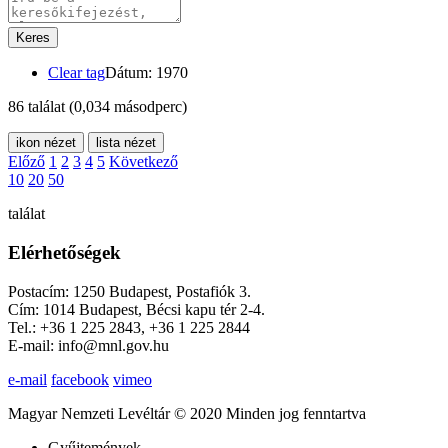
Keres
Clear tag
Dátum: 1970
86 találat
(0,034 másodperc)
ikon nézet
lista nézet
Előző
1
2
3
4
5
Következő
10
20
50
találat
Elérhetőségek
Postacím: 1250 Budapest, Postafiók 3.
Cím: 1014 Budapest, Bécsi kapu tér 2-4.
Tel.: +36 1 225 2843, +36 1 225 2844
E-mail: info@mnl.gov.hu
e-mail
facebook
vimeo
Magyar Nemzeti Levéltár © 2020 Minden jog fenntartva
Gyűjtemények