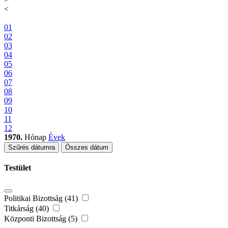
<
01
02
03
04
05
06
07
08
09
10
11
12
1970.
Hónap
Évek
Szűrés dátumra
Összes dátum
Testület
Politikai Bizottság (41)
Titkárság (40)
Központi Bizottság (5)