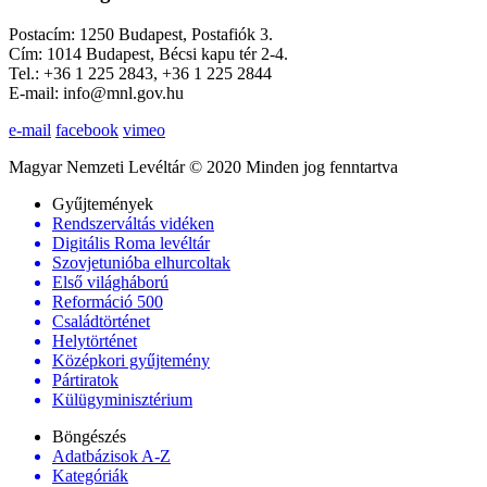
Postacím: 1250 Budapest, Postafiók 3.
Cím: 1014 Budapest, Bécsi kapu tér 2-4.
Tel.: +36 1 225 2843, +36 1 225 2844
E-mail: info@mnl.gov.hu
e-mail
facebook
vimeo
Magyar Nemzeti Levéltár © 2020 Minden jog fenntartva
Gyűjtemények
Rendszerváltás vidéken
Digitális Roma levéltár
Szovjetunióba elhurcoltak
Első világháború
Reformáció 500
Családtörténet
Helytörténet
Középkori gyűjtemény
Pártiratok
Külügyminisztérium
Böngészés
Adatbázisok A-Z
Kategóriák