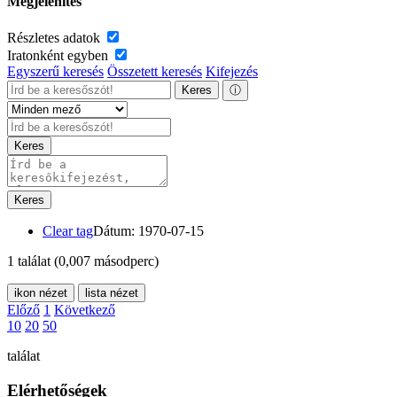
Megjelenítés
Részletes adatok
Iratonként egyben
Egyszerű keresés
Összetett keresés
Kifejezés
Keres
ⓘ
Keres
Keres
Clear tag
Dátum: 1970-07-15
1 találat
(0,007 másodperc)
ikon nézet
lista nézet
Előző
1
Következő
10
20
50
találat
Elérhetőségek