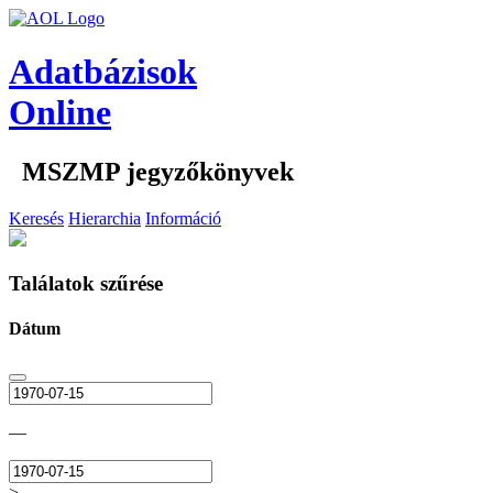
Adatbázisok
Online
MSZMP jegyzőkönyvek
Keresés
Hierarchia
Információ
Találatok szűrése
Dátum
—
>