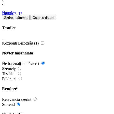
<
Napok
1970. 07. 15.
Szűrés dátumra
Összes dátum
Testület
Központi Bizottság (1)
Névtér használata
Ne használja a névteret
Személy
Testületi
Földrajzi
Rendezés
Relevancia szerint
Sorrend