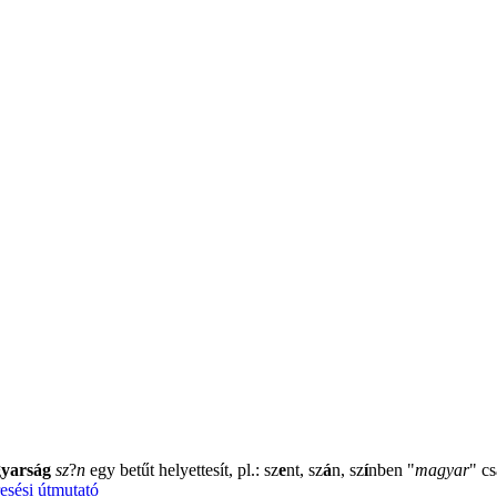
yarság
sz
?
n
egy betűt helyettesít, pl.: sz
e
nt, sz
á
n, sz
í
nben
"
magyar
"
cs
esési útmutató