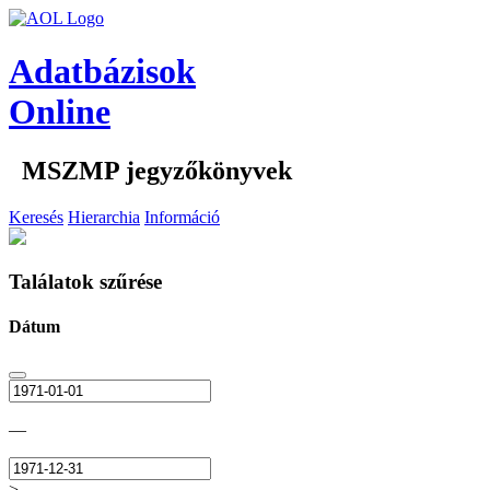
Adatbázisok
Online
MSZMP jegyzőkönyvek
Keresés
Hierarchia
Információ
Találatok szűrése
Dátum
—
>