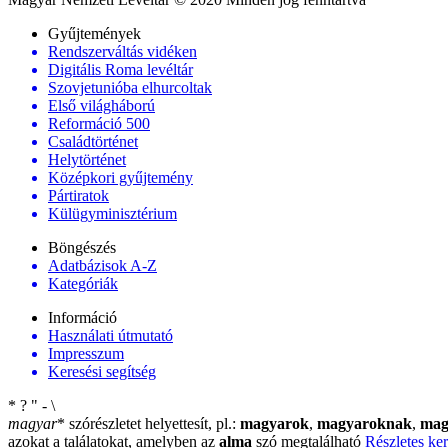
Gyűjtemények
Rendszerváltás vidéken
Digitális Roma levéltár
Szovjetunióba elhurcoltak
Első világháború
Reformáció 500
Családtörténet
Helytörténet
Középkori gyűjtemény
Pártiratok
Külügyminisztérium
Böngészés
Adatbázisok A-Z
Kategóriák
Információ
Használati útmutató
Impresszum
Keresési segítség
*
?
"
-
\
magyar
*
szórészletet helyettesít, pl.:
magyarok
,
magyaroknak
,
mag
azokat a találatokat, amelyben az
alma
szó megtalálható
Részletes ker