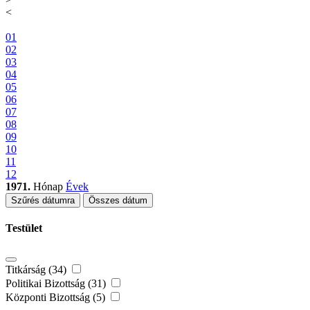
<
01
02
03
04
05
06
07
08
09
10
11
12
1971.
Hónap
Évek
Szűrés dátumra
Összes dátum
Testület
Titkárság (34)
Politikai Bizottság (31)
Központi Bizottság (5)