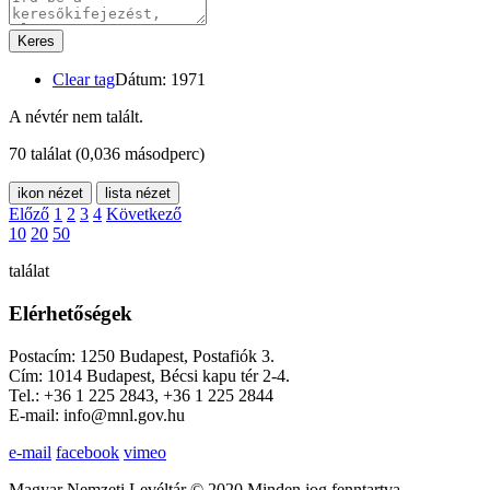
Keres
Clear tag
Dátum: 1971
A névtér nem talált.
70 találat
(0,036 másodperc)
ikon nézet
lista nézet
Előző
1
2
3
4
Következő
10
20
50
találat
Elérhetőségek
Postacím: 1250 Budapest, Postafiók 3.
Cím: 1014 Budapest, Bécsi kapu tér 2-4.
Tel.: +36 1 225 2843, +36 1 225 2844
E-mail: info@mnl.gov.hu
e-mail
facebook
vimeo
Magyar Nemzeti Levéltár © 2020 Minden jog fenntartva