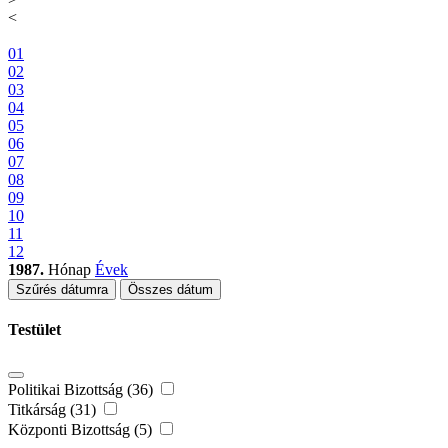
<
01
02
03
04
05
06
07
08
09
10
11
12
1987.
Hónap
Évek
Szűrés dátumra
Összes dátum
Testület
Politikai Bizottság (36)
Titkárság (31)
Központi Bizottság (5)