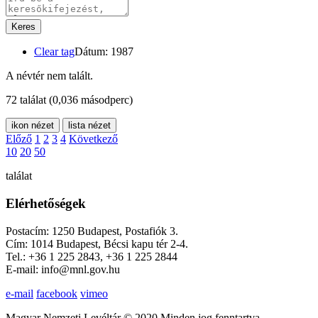
Keres
Clear tag
Dátum: 1987
A névtér nem talált.
72 találat
(0,036 másodperc)
ikon nézet
lista nézet
Előző
1
2
3
4
Következő
10
20
50
találat
Elérhetőségek
Postacím: 1250 Budapest, Postafiók 3.
Cím: 1014 Budapest, Bécsi kapu tér 2-4.
Tel.: +36 1 225 2843, +36 1 225 2844
E-mail: info@mnl.gov.hu
e-mail
facebook
vimeo
Magyar Nemzeti Levéltár © 2020 Minden jog fenntartva