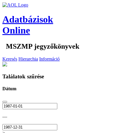
Adatbázisok
Online
MSZMP jegyzőkönyvek
Keresés
Hierarchia
Információ
Találatok szűrése
Dátum
—
>