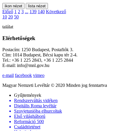
ikon nézet
lista nézet
Előző
1
2
3
...
139
140
Következő
10
20
50
találat
Elérhetőségek
Postacím: 1250 Budapest, Postafiók 3.
Cím: 1014 Budapest, Bécsi kapu tér 2-4.
Tel.: +36 1 225 2843, +36 1 225 2844
E-mail: info@mnl.gov.hu
e-mail
facebook
vimeo
Magyar Nemzeti Levéltár © 2020 Minden jog fenntartva
Gyűjtemények
Rendszerváltás vidéken
Digitális Roma levéltár
Szovjetunióba elhurcoltak
Első világháború
Reformáció 500
Családtörténet