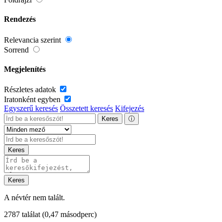
Rendezés
Relevancia szerint
Sorrend
Megjelenítés
Részletes adatok
Iratonként egyben
Egyszerű keresés
Összetett keresés
Kifejezés
Keres
ⓘ
Keres
Keres
A névtér nem talált.
2787 találat
(0,47 másodperc)