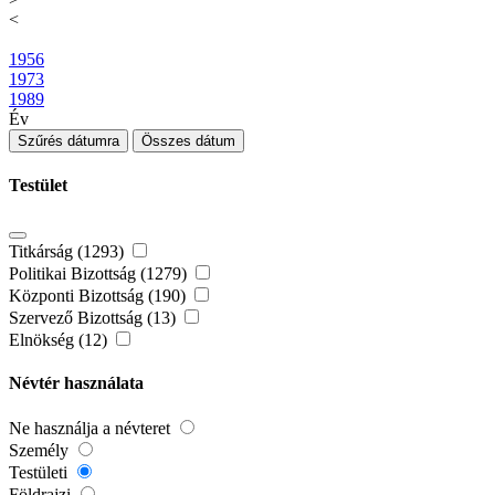
<
1956
1973
1989
Év
Szűrés dátumra
Összes dátum
Testület
Titkárság (1293)
Politikai Bizottság (1279)
Központi Bizottság (190)
Szervező Bizottság (13)
Elnökség (12)
Névtér használata
Ne használja a névteret
Személy
Testületi
Földrajzi