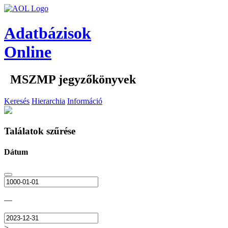
Adatbázisok
Online
MSZMP jegyzőkönyvek
Keresés
Hierarchia
Információ
Találatok szűrése
Dátum
—
>