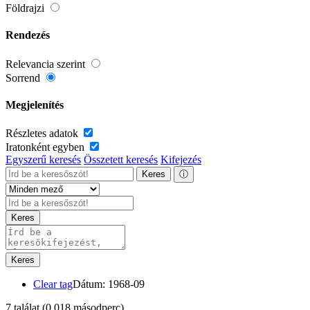
Földrajzi
Rendezés
Relevancia szerint
Sorrend
Megjelenítés
Részletes adatok
Iratonként egyben
Egyszerű keresés
Összetett keresés
Kifejezés
Keres
ⓘ
Keres
Keres
Clear tag
Dátum: 1968-09
7 találat
(0,018 másodperc)