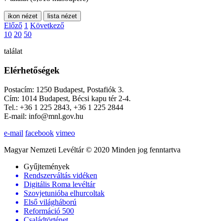
ikon nézet
lista nézet
Előző
1
Következő
10
20
50
találat
Elérhetőségek
Postacím: 1250 Budapest, Postafiók 3.
Cím: 1014 Budapest, Bécsi kapu tér 2-4.
Tel.: +36 1 225 2843, +36 1 225 2844
E-mail: info@mnl.gov.hu
e-mail
facebook
vimeo
Magyar Nemzeti Levéltár © 2020 Minden jog fenntartva
Gyűjtemények
Rendszerváltás vidéken
Digitális Roma levéltár
Szovjetunióba elhurcoltak
Első világháború
Reformáció 500
Családtörténet