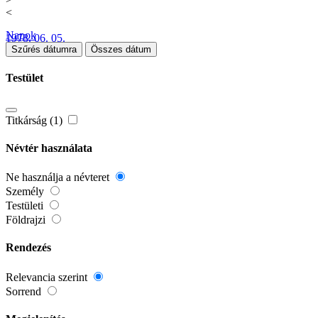
<
Napok
1978. 06. 05.
Szűrés dátumra
Összes dátum
Testület
Titkárság (1)
Névtér használata
Ne használja a névteret
Személy
Testületi
Földrajzi
Rendezés
Relevancia szerint
Sorrend