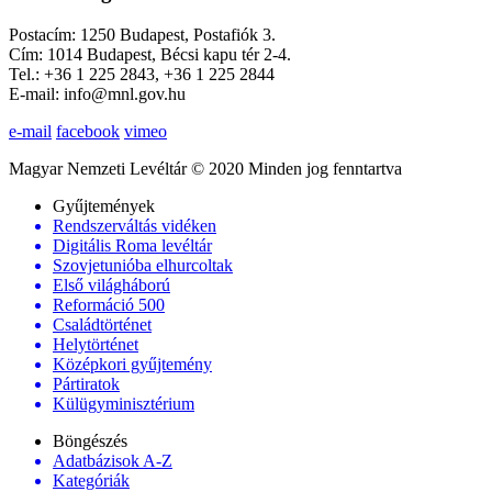
Postacím: 1250 Budapest, Postafiók 3.
Cím: 1014 Budapest, Bécsi kapu tér 2-4.
Tel.: +36 1 225 2843, +36 1 225 2844
E-mail: info@mnl.gov.hu
e-mail
facebook
vimeo
Magyar Nemzeti Levéltár © 2020 Minden jog fenntartva
Gyűjtemények
Rendszerváltás vidéken
Digitális Roma levéltár
Szovjetunióba elhurcoltak
Első világháború
Reformáció 500
Családtörténet
Helytörténet
Középkori gyűjtemény
Pártiratok
Külügyminisztérium
Böngészés
Adatbázisok A-Z
Kategóriák