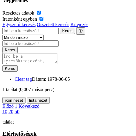
Megjelenítés
Részletes adatok
Iratonként egyben
Egyszerű keresés
Összetett keresés
Kifejezés
Keres
ⓘ
Keres
Keres
Clear tag
Dátum: 1978-06-05
1 találat
(0,007 másodperc)
ikon nézet
lista nézet
Előző
1
Következő
10
20
50
találat
Elérhetőségek