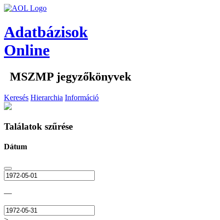
Adatbázisok
Online
MSZMP jegyzőkönyvek
Keresés
Hierarchia
Információ
Találatok szűrése
Dátum
—
>