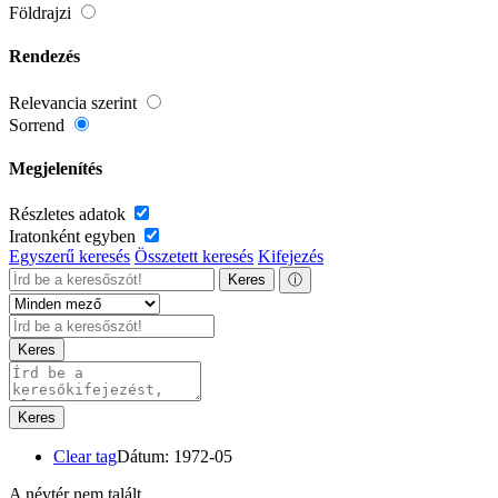
Földrajzi
Rendezés
Relevancia szerint
Sorrend
Megjelenítés
Részletes adatok
Iratonként egyben
Egyszerű keresés
Összetett keresés
Kifejezés
Keres
ⓘ
Keres
Keres
Clear tag
Dátum: 1972-05
A névtér nem talált.