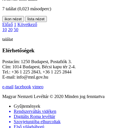
7 találat
(0,023 másodperc)
ikon nézet
lista nézet
Előző
1
Következő
10
20
50
találat
Elérhetőségek
Postacím: 1250 Budapest, Postafiók 3.
Cím: 1014 Budapest, Bécsi kapu tér 2-4.
Tel.: +36 1 225 2843, +36 1 225 2844
E-mail: info@mnl.gov.hu
e-mail
facebook
vimeo
Magyar Nemzeti Levéltár © 2020 Minden jog fenntartva
Gyűjtemények
Rendszerváltás vidéken
Digitális Roma levéltár
Szovjetunióba elhurcoltak
Első világháború