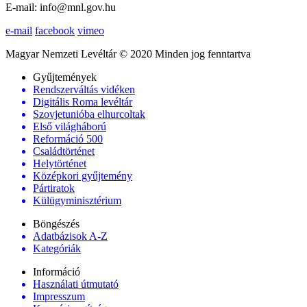
E-mail: info@mnl.gov.hu
e-mail
facebook
vimeo
Magyar Nemzeti Levéltár © 2020 Minden jog fenntartva
Gyűjtemények
Rendszerváltás vidéken
Digitális Roma levéltár
Szovjetunióba elhurcoltak
Első világháború
Reformáció 500
Családtörténet
Helytörténet
Középkori gyűjtemény
Pártiratok
Külügyminisztérium
Böngészés
Adatbázisok A-Z
Kategóriák
Információ
Használati útmutató
Impresszum