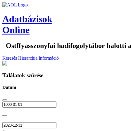
Adatbázisok
Online
Ostffyasszonyfai hadifogolytábor halotti
Keresés
Hierarchia
Információ
Találatok szűrése
Dátum
—
>