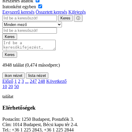
Részletes adatok
Iratonként egyben
Egyszerű keresés
Összetett keresés
Kifejezés
Keres
ⓘ
Keres
Keres
4948 találat
(0,474 másodperc)
ikon nézet
lista nézet
Előző
1
2
3
...
247
248
Következő
10
20
50
találat
Elérhetőségek
Postacím: 1250 Budapest, Postafiók 3.
Cím: 1014 Budapest, Bécsi kapu tér 2-4.
Tel.: +36 1 225 2843, +36 1 225 2844