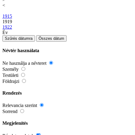
<
1915
1919
1922
Év
Szűrés dátumra
Összes dátum
Névtér használata
Ne használja a névteret
Személy
Testületi
Földrajzi
Rendezés
Relevancia szerint
Sorrend
Megjelenítés