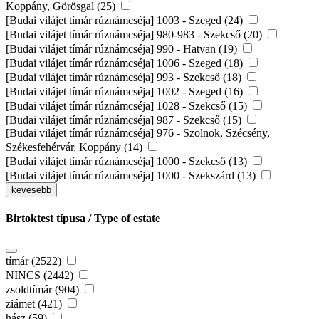
Koppány, Görösgal (25)
[Budai vilájet tímár rúznámcséja] 1003 - Szeged (24)
[Budai vilájet tímár rúznámcséja] 980-983 - Szekcső (20)
[Budai vilájet tímár rúznámcséja] 990 - Hatvan (19)
[Budai vilájet tímár rúznámcséja] 1006 - Szeged (18)
[Budai vilájet tímár rúznámcséja] 993 - Szekcső (18)
[Budai vilájet tímár rúznámcséja] 1002 - Szeged (16)
[Budai vilájet tímár rúznámcséja] 1028 - Szekcső (15)
[Budai vilájet tímár rúznámcséja] 987 - Szekcső (15)
[Budai vilájet tímár rúznámcséja] 976 - Szolnok, Szécsény,
Székesfehérvár, Koppány (14)
[Budai vilájet tímár rúznámcséja] 1000 - Szekcső (13)
[Budai vilájet tímár rúznámcséja] 1000 - Szekszárd (13)
kevesebb
Birtoktest típusa / Type of estate
tímár (2522)
NINCS (2442)
zsoldtímár (904)
ziámet (421)
hász (59)