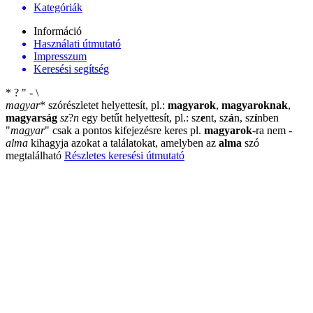
Kategóriák
Információ
Használati útmutató
Impresszum
Keresési segítség
*
?
"
-
\
magyar
*
szórészletet helyettesít, pl.:
magyarok
,
magyaroknak
,
magyarság
sz
?
n
egy betűt helyettesít, pl.: sz
e
nt, sz
á
n, sz
í
nben
"
magyar
"
csak a pontos kifejezésre keres pl.
magyarok
-ra nem
-
alma
kihagyja azokat a találatokat, amelyben az
alma
szó
megtalálható
Részletes keresési útmutató