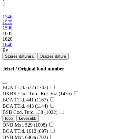
<
1546
1575
1590
1605
1620
1640
Év
Szűrés dátumra
Összes dátum
Jelzet / Original fond number
BOA TT.d. 672 (1743)
DKBK Cod. Turc. Rot. V/a (1435)
BOA TT.d. 441 (1167)
BOA TT.d. 443 (1144)
BSB Cod. Turc. 138 (1022)
több
kevesebb
ÖNB Mxt. 529 (1008)
BOA TT.d. 1012 (897)
ÖNB Mxt. 606/a (702)