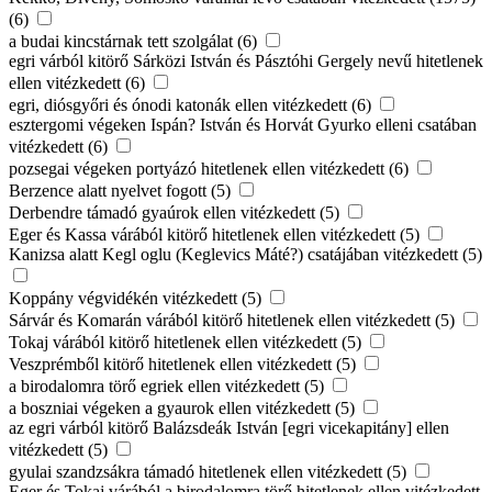
(6)
a budai kincstárnak tett szolgálat (6)
egri várból kitörő Sárközi István és Pásztóhi Gergely nevű hitetlenek
ellen vitézkedett (6)
egri, diósgyőri és ónodi katonák ellen vitézkedett (6)
esztergomi végeken Ispán? István és Horvát Gyurko elleni csatában
vitézkedett (6)
pozsegai végeken portyázó hitetlenek ellen vitézkedett (6)
Berzence alatt nyelvet fogott (5)
Derbendre támadó gyaúrok ellen vitézkedett (5)
Eger és Kassa várából kitörő hitetlenek ellen vitézkedett (5)
Kanizsa alatt Kegl oglu (Keglevics Máté?) csatájában vitézkedett (5)
Koppány végvidékén vitézkedett (5)
Sárvár és Komarán várából kitörő hitetlenek ellen vitézkedett (5)
Tokaj várából kitörő hitetlenek ellen vitézkedett (5)
Veszprémből kitörő hitetlenek ellen vitézkedett (5)
a birodalomra törő egriek ellen vitézkedett (5)
a boszniai végeken a gyaurok ellen vitézkedett (5)
az egri várból kitörő Balázsdeák István [egri vicekapitány] ellen
vitézkedett (5)
gyulai szandzsákra támadó hitetlenek ellen vitézkedett (5)
Eger és Tokaj várából a birodalomra törő hitetlenek ellen vitézkedett