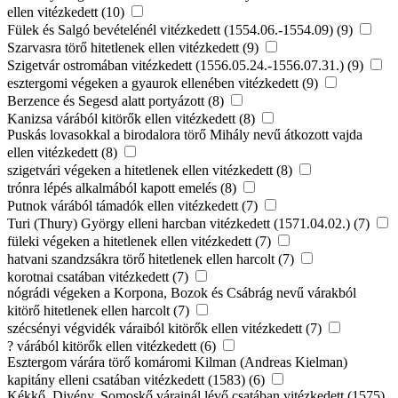
ellen vitézkedett (10)
Fülek és Salgó bevételénél vitézkedett (1554.06.-1554.09) (9)
Szarvasra törő hitetlenek ellen vitézkedett (9)
Szigetvár ostromában vitézkedett (1556.05.24.-1556.07.31.) (9)
esztergomi végeken a gyaurok ellenében vitézkedett (9)
Berzence és Segesd alatt portyázott (8)
Kanizsa várából kitörők ellen vitézkedett (8)
Puskás lovasokkal a birodalora törő Mihály nevű átkozott vajda
ellen vitézkedett (8)
szigetvári végeken a hitetlenek ellen vitézkedett (8)
trónra lépés alkalmából kapott emelés (8)
Putnok várából támadók ellen vitézkedett (7)
Turi (Thury) György elleni harcban vitézkedett (1571.04.02.) (7)
füleki végeken a hitetlenek ellen vitézkedett (7)
hatvani szandzsákra törő hitetlenek ellen harcolt (7)
korotnai csatában vitézkedett (7)
nógrádi végeken a Korpona, Bozok és Csábrág nevű várakból
kitörő hitetlenek ellen harcolt (7)
szécsényi végvidék váraiból kitörők ellen vitézkedett (7)
? várából kitörők ellen vitézkedett (6)
Esztergom várára törő komáromi Kilman (Andreas Kielman)
kapitány elleni csatában vitézkedett (1583) (6)
Kékkő, Divény, Somoskő várainál lévő csatában vitézkedett (1575)