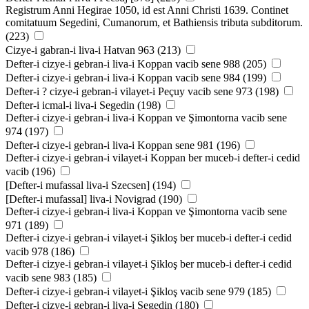
Registrum Anni Hegirae 1050, id est Anni Christi 1639. Continet
comitatuum Segedini, Cumanorum, et Bathiensis tributa subditorum.
(223)
Cizye-i gabran-i liva-i Hatvan 963 (213)
Defter-i cizye-i gebran-i liva-i Koppan vacib sene 988 (205)
Defter-i cizye-i gebran-i liva-i Koppan vacib sene 984 (199)
Defter-i ? cizye-i gebran-i vilayet-i Peçuy vacib sene 973 (198)
Defter-i icmal-i liva-i Segedin (198)
Defter-i cizye-i gebran-i liva-i Koppan ve Şimontorna vacib sene
974 (197)
Defter-i cizye-i gebran-i liva-i Koppan sene 981 (196)
Defter-i cizye-i gebran-i vilayet-i Koppan ber muceb-i defter-i cedid
vacib (196)
[Defter-i mufassal liva-i Szecsen] (194)
[Defter-i mufassal] liva-i Novigrad (190)
Defter-i cizye-i gebran-i liva-i Koppan ve Şimontorna vacib sene
971 (189)
Defter-i cizye-i gebran-i vilayet-i Şikloş ber muceb-i defter-i cedid
vacib 978 (186)
Defter-i cizye-i gebran-i vilayet-i Şikloş ber muceb-i defter-i cedid
vacib sene 983 (185)
Defter-i cizye-i gebran-i vilayet-i Şikloş vacib sene 979 (185)
Defter-i cizye-i gebran-i liva-i Segedin (180)