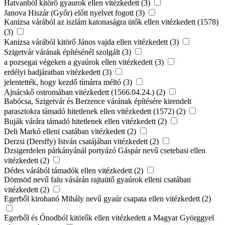
Hatvanból kitörő gyaurok ellen vitézkedett (3)
Janova Hiszár (Győr) előtt nyelvet fogott (3)
Kanizsa várából az iszlám katonaságra ütők ellen vitézkedett (1578)
(3)
Kanizsa várából kitörő János vajda ellen vitézkedett (3)
Szigetvár várának építésénél szolgált (3)
a pozsegai végeken a gyaúrok ellen vitézkedett (3)
erdélyi hadjáratban vitézkedett (3)
jelentették, hogy kezdő tímárra méltó (3)
Ajnácskő ostromában vitézkedett (1566.04.24.) (2)
Babócsa, Szigetvár és Berzence várának építésére kirendelt
parasztokra támadó hitetlenek ellen vitézkedett (1572) (2)
Buják várára támadó hitetlenek ellen vitézkedett (2)
Deli Markó elleni csatában vitézkedett (2)
Derzsi (Dersffy) István csatájában vitézkedett (2)
Dzsigerdelen párkányánál portyázó Gáspár nevű csetebasi ellen
vitézkedett (2)
Dédes várából támadók ellen vitézkedett (2)
Dömsöd nevű falu vásárán rajtaütő gyaúrok elleni csatában
vitézkedett (2)
Egerből kirohanó Mihály nevű gyaúr csapata ellen vitézkedett (2)
Egerből és Ónodból kitörők ellen vitézkedett a Magyar Györggyel