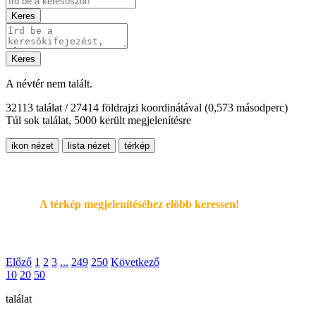
Keres
Keres
A névtér nem talált.
32113 találat / 27414 földrajzi koordinátával
(0,573 másodperc)
Túl sok találat, 5000 került megjelenítésre
ikon nézet
lista nézet
térkép
A térkép megjelenítéséhez elöbb keressen!
Előző
1
2
3
...
249
250
Következő
10
20
50
találat