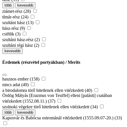
több
kevesebb
ziámet-rész (28)
tímár-rész (24)
szultáni hász (13)
hász-rész (9)
csiftlik (3)
szultáni hász-rész (2)
szultáni régi hász (2)
kevesebb
Érdemek (részvétel portyákban) / Merits
hasznos ember (158)
nincs adat (49)
a birodalomra törő hitetlenek ellen vitézkedett (40)
Ördög Mátyás [Erazmus von Teuffel] elleni [palásti] csatában
vitézkedett (1552.08.11.) (37)
szolnoki végekre törő hitetlenek ellen vitézkedett (34)
több
kevesebb
Kaposvár és Babócsa ostrománál vitézkedett (1555.09.07-20.) (33)