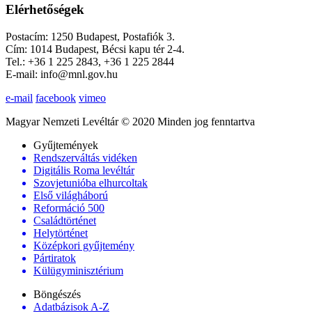
Elérhetőségek
Postacím: 1250 Budapest, Postafiók 3.
Cím: 1014 Budapest, Bécsi kapu tér 2-4.
Tel.: +36 1 225 2843, +36 1 225 2844
E-mail: info@mnl.gov.hu
e-mail
facebook
vimeo
Magyar Nemzeti Levéltár © 2020 Minden jog fenntartva
Gyűjtemények
Rendszerváltás vidéken
Digitális Roma levéltár
Szovjetunióba elhurcoltak
Első világháború
Reformáció 500
Családtörténet
Helytörténet
Középkori gyűjtemény
Pártiratok
Külügyminisztérium
Böngészés
Adatbázisok A-Z