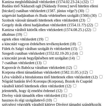
Kanizsa meghódításánál vitézkedett (1574.02.23-24.) (32)
Budára törő Nádazsdi ogli [Nádasdy Ferenc] nevű hitetlen elleni
[bicskei] csatában vitézkedett (1587. június vége?) (30)
szigetvári hadjáratban és Buda védelmében szolgált (1566) (30)
Szolnok városát támadó hitetlenek ellen vitézkedett (23)
Gergely deák elleni hadjáratban vitézkedett (1554.11.??) (22)
Kanizsa várából kitörők ellen vitézkedett (1574.08.25.) (22)
alkalmas (19)
egriek ellen vitézkedett (19)
a kincstári vagyon érdekében tevékenykedett (18)
Fülek és Salgó várában szolgált és vitézkedett (15)
Szegedi csatában vitézkedett (1552.02.19-20.) (14)
a kincstári javak begyűjtésében tett szolgálat (14)
? csatában vitézkedett (13)
Kaposvár és Babócsa váraiban vitézkedett (12)
Korpona elleni támadásban vitézkedett (1582.11.05.) (12)
Léva várából a birodalomra törő hitetlenek ellen vitézkedett (12)
Nógrád határán lévő Koronpa (Korpona), Bozok és Csaprád
váraiból kitörő hitetlenek ellen vitézkedett (12)
jelentették, hogy új emelést érdemel (12)
Divény várát támadók ellen vitézkedett (11)
hasznos és régi szolgálattevő (10)
szécsényi végvidék váraiból kitörve Divényt támadni szándékozók