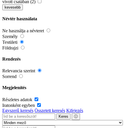
vívott csatában (2)
kevesebb
Névtér használata
Ne használja a névteret
Személy
Testületi
Földrajzi
Rendezés
Relevancia szerint
Sorrend
Megjelenítés
Részletes adatok
Iratonként egyben
Egyszerű keresés
Összetett keresés
Kifejezés
Keres
ⓘ