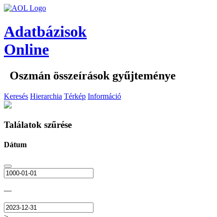
Adatbázisok
Online
Oszmán összeírások gyűjteménye
Keresés
Hierarchia
Térkép
Információ
Találatok szűrése
Dátum
—
>