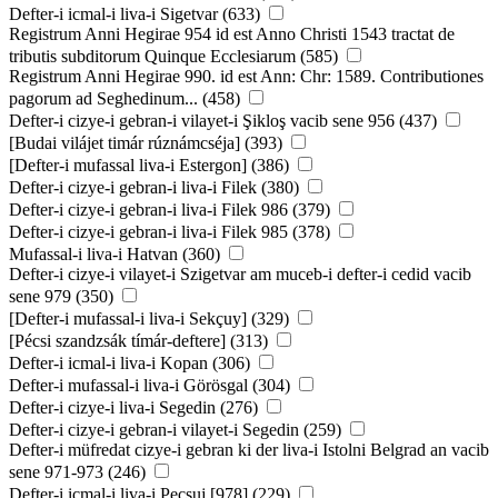
Defter-i icmal-i liva-i Sigetvar (633)
Registrum Anni Hegirae 954 id est Anno Christi 1543 tractat de
tributis subditorum Quinque Ecclesiarum (585)
Registrum Anni Hegirae 990. id est Ann: Chr: 1589. Contributiones
pagorum ad Seghedinum... (458)
Defter-i cizye-i gebran-i vilayet-i Şikloş vacib sene 956 (437)
[Budai vilájet timár rúznámcséja] (393)
[Defter-i mufassal liva-i Estergon] (386)
Defter-i cizye-i gebran-i liva-i Filek (380)
Defter-i cizye-i gebran-i liva-i Filek 986 (379)
Defter-i cizye-i gebran-i liva-i Filek 985 (378)
Mufassal-i liva-i Hatvan (360)
Defter-i cizye-i vilayet-i Szigetvar am muceb-i defter-i cedid vacib
sene 979 (350)
[Defter-i mufassal-i liva-i Sekçuy] (329)
[Pécsi szandzsák tímár-deftere] (313)
Defter-i icmal-i liva-i Kopan (306)
Defter-i mufassal-i liva-i Görösgal (304)
Defter-i cizye-i liva-i Segedin (276)
Defter-i cizye-i gebran-i vilayet-i Segedin (259)
Defter-i müfredat cizye-i gebran ki der liva-i Istolni Belgrad an vacib
sene 971-973 (246)
Defter-i icmal-i liva-i Pecsuj [978] (229)