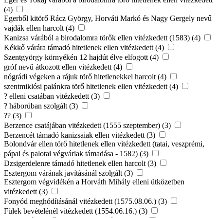
(4)
Egerből kitörő Rácz György, Horváti Markó és Nagy Gergely nevű
vajdák ellen harcolt (4)
Kanizsa várából a birodalomra törők ellen vitézkedett (1583) (4)
Kékkő várára támadó hitetlenek ellen vitézkedett (4)
Szentgyörgy környékén 12 hajdút élve elfogott (4)
gróf nevű átkozott ellen vitézkedett (4)
nógrádi végeken a rájuk törő hitetlenekkel harcolt (4)
szentmiklósi palánkra törő hitetlenek ellen vitézkedett (4)
? elleni csatában vitézkedett (3)
? háborúban szolgált (3)
?? (3)
Berzence csatájában vitézkedett (1555 szeptember) (3)
Berzencét támadó kanizsaiak ellen vitézkedett (3)
Bolondvár ellen törő hitetlenek ellen vitézkedett (tatai, veszprémi,
pápai és palotai végváriak támadása - 1582) (3)
Dzsigerdelenre támadó hitetlenek ellen harcolt (3)
Esztergom várának javításánál szolgált (3)
Esztergom végvidékén a Horváth Mihály elleni ütközetben
vitézkedett (3)
Fonyód meghódításánál vitézkedett (1575.08.06.) (3)
Fülek bevételénél vitézkedett (1554.06.16.) (3)