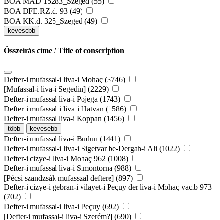
BOA MAD 15283_Szeged (55)
BOA DFE.RZ.d. 93 (49)
BOA KK.d. 325_Szeged (49)
kevesebb
Összeírás címe / Title of conscription
Defter-i mufassal-i liva-i Mohaç (3746)
[Mufassal-i liva-i Segedin] (2229)
Defter-i mufassal liva-i Pojega (1743)
Defter-i mufassal-i liva-i Hatvan (1586)
Defter-i mufassal liva-i Koppan (1456)
több
kevesebb
Defter-i mufassal liva-i Budun (1441)
Defter-i mufassal-i liva-i Sigetvar be-Dergah-i Ali (1022)
Defter-i cizye-i liva-i Mohaç 962 (1008)
Defter-i mufassal liva-i Simontorna (988)
[Pécsi szandzsák mufasszal deftere] (897)
Defter-i cizye-i gebran-i vilayet-i Peçuy der liva-i Mohaç vacib 973
(702)
Defter-i mufassal-i liva-i Peçuy (692)
[Defter-i mufassal-i liva-i Szerém?] (690)