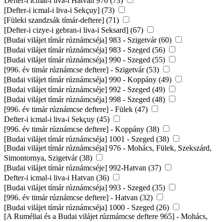
Defter-i icmal-i liva-i Hatvan 970 (73)
[Defter-i icmal-i liva-i Sekçuy] (73)
[Füleki szandzsák tímár-deftere] (71)
[Defter-i cizye-i gebran-i liva-i Seksard] (67)
[Budai vilájet tímár rúznámcséja] 983 - Szigetvár (60)
[Budai vilájet tímár rúznámcséja] 983 - Szeged (56)
[Budai vilájet tímár rúznámcséja] 990 - Szeged (55)
[996. év timár rúznámcse deftere] - Szigetvár (53)
[Budai vilájet tímár rúznámcséja] 990 - Koppány (49)
[Budai vilájet tímár rúznámcséje] 992 - Szeged (49)
[Budai vilájet tímár rúznámcséja] 998 - Szeged (48)
[996. év timár rúznámcse deftere] - Fülek (47)
Defter-i icmal-i liva-i Sekçuy (45)
[996. év timár rúznámcse deftere] - Koppány (38)
[Budai vilájet tímár rúznámcséja] 1001 - Szeged (38)
[Budai vilájet tímár rúznámcséja] 976 - Mohács, Fülek, Szekszárd,
Simontornya, Szigetvár (38)
[Budai vilájet tímár rúznámcséje] 992-Hatvan (37)
Defter-i icmal-i liva-i Hatvan (36)
[Budai vilájet tímár rúznámcséja] 993 - Szeged (35)
[996. év timár rúznámcse deftere] - Hatvan (32)
[Budai vilájet tímár rúznámcséja] 1000 - Szeged (26)
[A Ruméliai és a Budai vilájet rúzmámcse deftere 965] - Mohács,