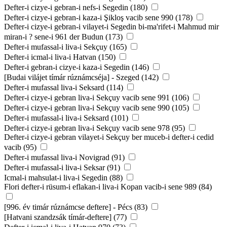
Defter-i cizye-i gebran-i nefs-i Segedin (180)
Defter-i cizye-i gebran-i kaza-i Şikloş vacib sene 990 (178)
Defter-i cizye-i gebran-i vilayet-i Segedin bi-ma'rifet-i Mahmud mir
miran-i ? sene-i 961 der Budun (173)
Defter-i mufassal-i liva-i Sekçuy (165)
Defter-i icmal-i liva-i Hatvan (150)
Defter-i gebran-i cizye-i kaza-i Segedin (146)
[Budai vilájet tímár rúznámcséja] - Szeged (142)
Defter-i mufassal liva-i Seksard (114)
Defter-i cizye-i gebran liva-i Sekçuy vacib sene 991 (106)
Defter-i cizye-i gebran liva-i Sekçuy vacib sene 990 (105)
Defter-i mufassal-i liva-i Seksard (101)
Defter-i cizye-i gebran liva-i Sekçuy vacib sene 978 (95)
Defter-i cizye-i gebran vilayet-i Sekçuy ber muceb-i defter-i cedid
vacib (95)
Defter-i mufassal liva-i Novigrad (91)
Defter-i mufassal-i liva-i Seksar (91)
Icmal-i mahsulat-i liva-i Segedin (88)
Flori defter-i rüsum-i eflakan-i liva-i Kopan vacib-i sene 989 (84)
[996. év timár rúznámcse deftere] - Pécs (83)
[Hatvani szandzsák tímár-deftere] (77)